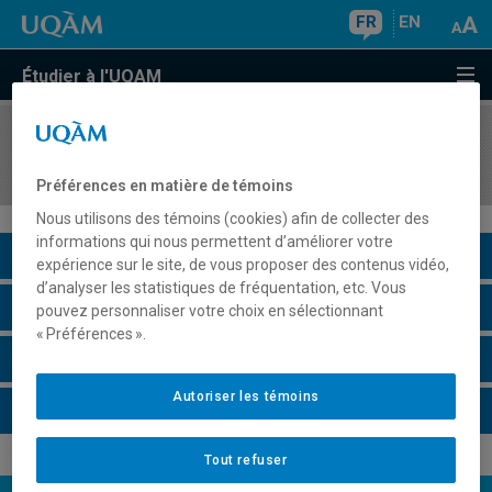
FR
EN
Étudier à l'UQAM
COURS
//
SOC8735
Socio-géographie du développement
Préférences en matière de témoins
Nous utilisons des témoins (cookies) afin de collecter des
informations qui nous permettent d’améliorer votre
Description du cours
expérience sur le site, de vous proposer des contenus vidéo,
d’analyser les statistiques de fréquentation, etc. Vous
Horaire - Été 2026
pouvez personnaliser votre choix en sélectionnant
« Préférences ».
Horaire - Automne 2026
Autoriser les témoins
Horaire - Hiver 2027
Tout refuser