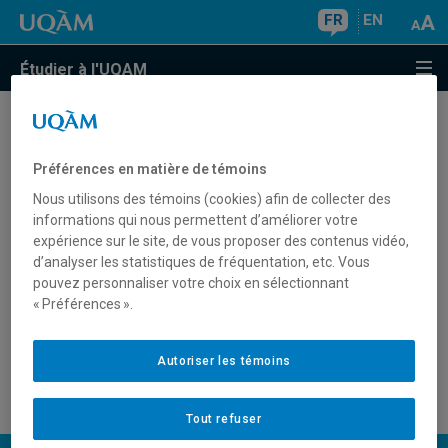
FR
EN
Étudier à l'UQAM
Code permanent UQAM
(3)
Préférences en matière de témoins
Nous utilisons des témoins (cookies) afin de collecter des
Code d’accès MS
(3)
informations qui nous permettent d’améliorer votre
expérience sur le site, de vous proposer des contenus vidéo,
d’analyser les statistiques de fréquentation, etc. Vous
Code permanent du ministère de l'Éducation
pouvez personnaliser votre choix en sélectionnant
(3)
« Préférences ».
Autoriser les témoins
NIP
(7)
Tout refuser