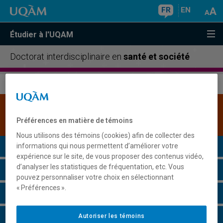
FR
EN
Étudier à l'UQAM
Doctorat interdisciplinaire en
santé et société
Une version plus récente de ce programme est
disponible.
Cliquez ici pour la consulter
.
Préférences en matière de témoins
Nous utilisons des témoins (cookies) afin de collecter des
Présentation du programme
informations qui nous permettent d’améliorer votre
expérience sur le site, de vous proposer des contenus vidéo,
d’analyser les statistiques de fréquentation, etc. Vous
Conditions d'admission
pouvez personnaliser votre choix en sélectionnant
« Préférences ».
Cours à suivre et horaires
Grille de cheminement
Autoriser les témoins