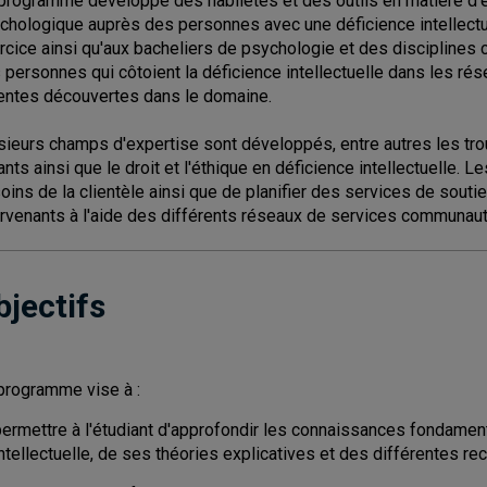
programme développe des habiletés et des outils en matière d'év
chologique auprès des personnes avec une déficience intellectu
rcice ainsi qu'aux bacheliers de psychologie et des disciplines
 personnes qui côtoient la déficience intellectuelle dans les rés
entes découvertes dans le domaine.
sieurs champs d'expertise sont développés, entre autres les tro
ants ainsi que le droit et l'éthique en déficience intellectuelle.
oins de la clientèle ainsi que de planifier des services de souti
ervenants à l'aide des différents réseaux de services communaut
bjectifs
programme vise à :
permettre à l'étudiant d'approfondir les connaissances fondament
intellectuelle, de ses théories explicatives et des différentes 