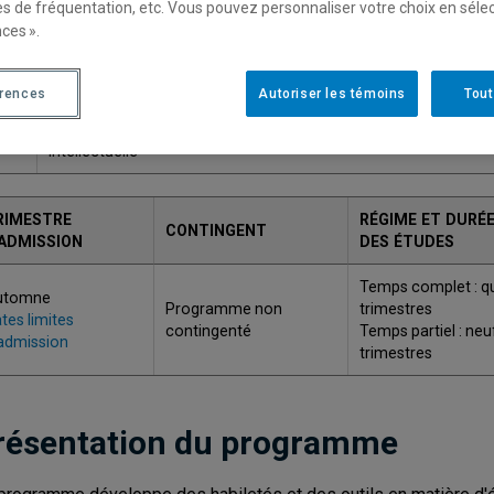
es de fréquentation, etc. Vous pouvez personnaliser votre choix en séle
ces ».
ODE
TITRE
érences
Autoriser les témoins
Tout
Diplôme d'études supérieures spécialisées en évaluation, interv
003
soutien psychologiques auprès des personnes avec une défici
intellectuelle
RIMESTRE
RÉGIME ET DURÉ
CONTINGENT
'ADMISSION
DES ÉTUDES
Temps complet : q
utomne
Programme non
trimestres
tes limites
contingenté
Temps partiel : neu
admission
trimestres
résentation du programme