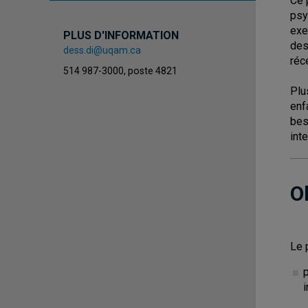
Ce 
psy
exe
PLUS D'INFORMATION
des
dess.di@uqam.ca
réc
514 987-3000, poste 4821
Plu
enf
bes
int
O
Le 