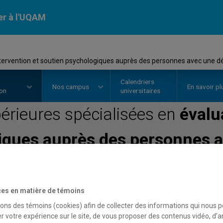
er à l'UQAM
tervention et soutien psychologiques auprès des personnes avec une déf
Calendriers
Nos
campus
En savoir pl
ion
universitaires
érieures spécialisées en
évalu
iques auprès des personnes a
intellectuelle
Faculté des sciences humaines
es en matière de témoins
sons des témoins (cookies) afin de collecter des informations qui nous 
r votre expérience sur le site, de vous proposer des contenus vidéo, d’a