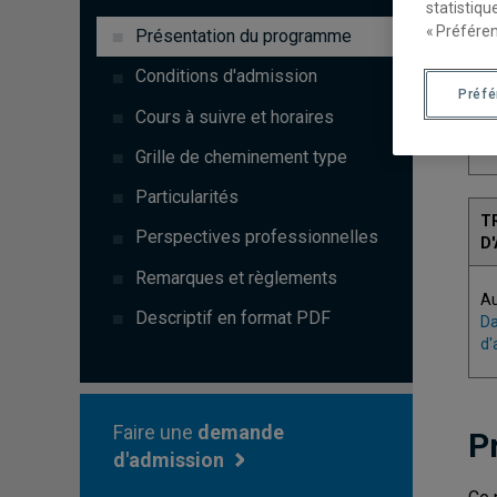
statistiqu
« Préféren
Présentation du programme
C
Conditions d'admission
Préf
Cours à suivre et horaires
3
Grille de cheminement type
Particularités
T
Perspectives professionnelles
D
Remarques et règlements
A
Descriptif en format PDF
Da
d'
Faire une
demande
P
d'admission