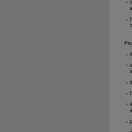
a
l
Plu
i
ê
f
i
p