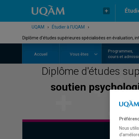
Étudi
UQAM
›
Étudier à l'UQAM
›
Diplôme d'études supérieures spécialisées en évaluation, in
Programmes,
Accueil
Vous êtes
cours et admiss
Diplôme d'études sup
soutien psycholog
Préférenc
Nous utili
d’améliore