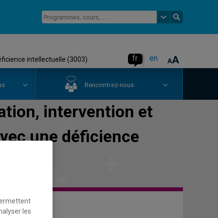
fr
en
icience intellectuelle (3003)
us
Rencontrez-nous
ation, intervention et
vec une déficience
permettent
nalyser les