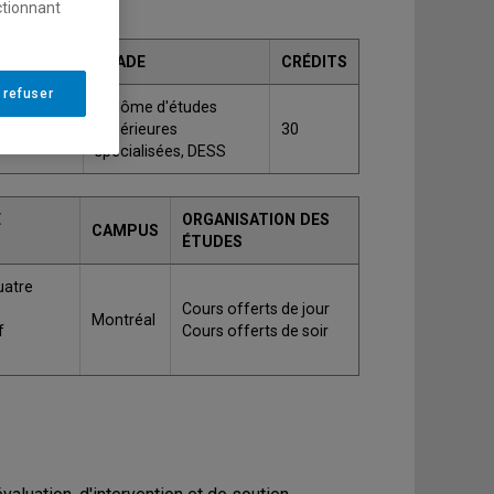
ctionnant
GRADE
CRÉDITS
 refuser
ention et
Diplôme d'études
ence
supérieures
30
spécialisées, DESS
E
ORGANISATION DES
CAMPUS
ÉTUDES
uatre
Cours offerts de jour
Montréal
f
Cours offerts de soir