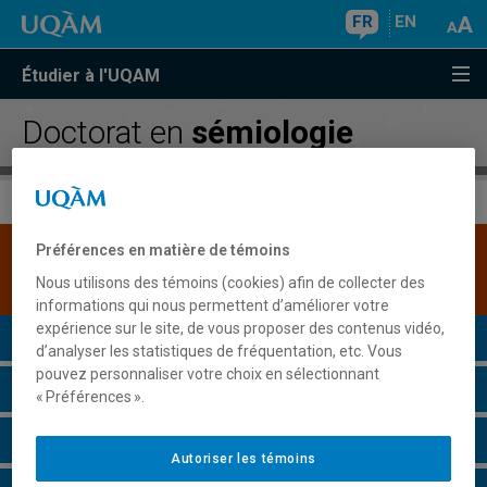
FR
EN
Étudier à l'UQAM
Doctorat en
sémiologie
Préférences en matière de témoins
Une version plus récente de ce programme est
disponible.
Cliquez ici pour la consulter
.
Nous utilisons des témoins (cookies) afin de collecter des
informations qui nous permettent d’améliorer votre
expérience sur le site, de vous proposer des contenus vidéo,
Présentation du programme
d’analyser les statistiques de fréquentation, etc. Vous
pouvez personnaliser votre choix en sélectionnant
Conditions d'admission
« Préférences ».
Cours à suivre et horaires
Autoriser les témoins