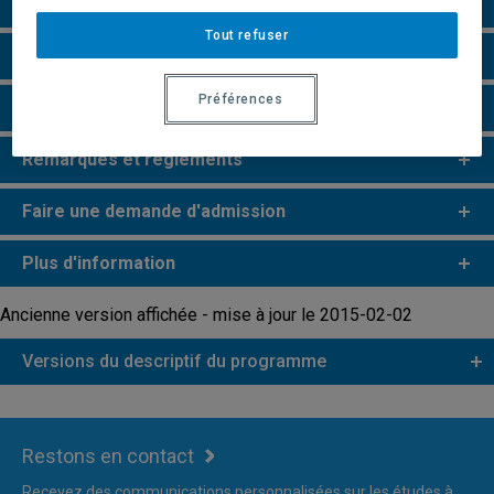
Particularités
Tout refuser
Perspectives professionnelles
Préférences
Champs de recherche
Remarques et règlements
Faire une demande d'admission
Plus d'information
Ancienne version affichée - mise à jour le 2015-02-02
Versions du descriptif du programme
Restons en contact
Recevez des communications personnalisées sur les études à