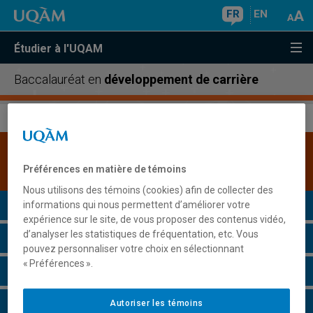
FR
EN
Étudier à l'UQAM
Baccalauréat en
développement de carrière
Une version plus récente de ce programme est
disponible.
Cliquez ici pour la consulter
.
Préférences en matière de témoins
Nous utilisons des témoins (cookies) afin de collecter des
Présentation du programme
informations qui nous permettent d’améliorer votre
expérience sur le site, de vous proposer des contenus vidéo,
d’analyser les statistiques de fréquentation, etc. Vous
Conditions d'admission
pouvez personnaliser votre choix en sélectionnant
« Préférences ».
Cours à suivre et horaires
Grille de cheminement
Autoriser les témoins