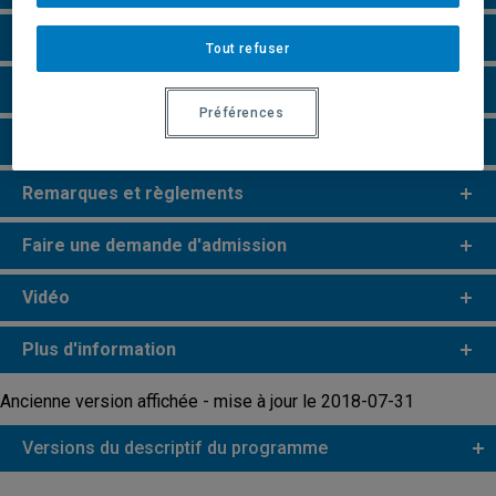
Particularités
Tout refuser
Perspectives professionnelles
Préférences
e
e
Études de 2
et 3
cycles
Remarques et règlements
Faire une demande d'admission
Vidéo
Plus d'information
Ancienne version affichée - mise à jour le 2018-07-31
Versions du descriptif du programme