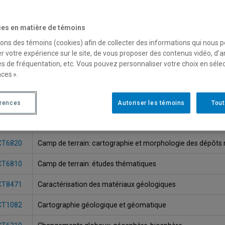
es en matière de témoins
sons des témoins (cookies) afin de collecter des informations qui nous 
r votre expérience sur le site, de vous proposer des contenus vidéo, d’a
es de fréquentation, etc. Vous pouvez personnaliser votre choix en séle
ces ».
gle
Titre du cours
érences
Autoriser les témoins
Tout
CT4810
Camp de cartographie géologique
CT6820
Camp de terrain: cartographie et morphologie des dépôts
CT6810
Camp de terrain: études thématiques
CT8471
Caractérisation des matériaux géologiques
CT1082
Cartographie géologique et géomatique