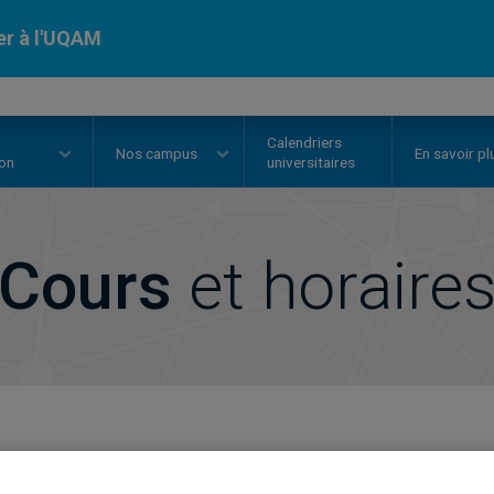
er à l'UQAM
Calendriers
Nos
campus
En savoir pl
ion
universitaires
Cours
et horaire
echerche de cours