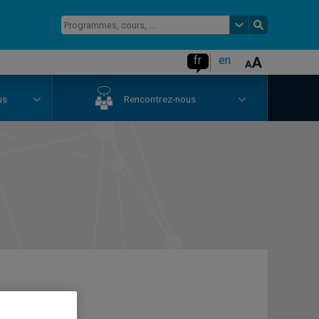
fr
en
us
Rencontrez-nous
s