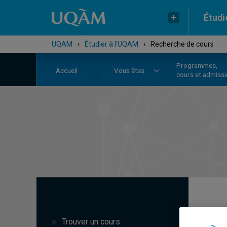
Étudi
UQAM
›
Étudier à l'UQAM
›
Recherche de cours
Programmes,
Accueil
Vous êtes
cours et admiss
R
Trouver un cours