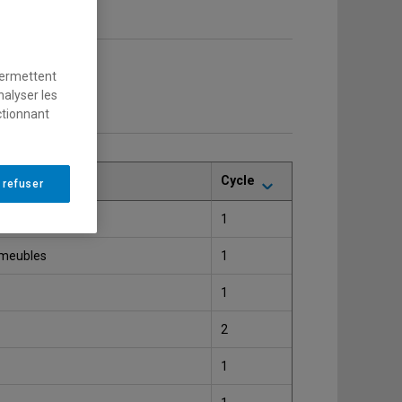
permettent
nalyser les
ctionnant
Cycle
 refuser
1
 meubles
1
1
2
1