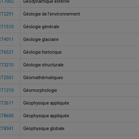
CT7002
Géodynamique externe
CT2291
Géologie de l'environnement
CT1510
Géologie générale
CT4011
Géologie glaciaire
CT6521
Géologie historique
CT3210
Géologie structurale
CT2501
Géomathématiques
CT1210
Géomorphologie
CT2611
Géophysique appliquée
CT8600
Géophysique appliquée
CT8341
Géophysique globale