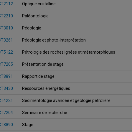
CT2112
Optique cristalline
CT2210
Paléontologie
CT3010
Pédologie
CT3261
Pédologie et photo-interprétation
CT5122
Pétrologie des roches ignées et métamorphiques
CT7205
Présentation de stage
CT8891
Rapport de stage
CT3430
Ressources énergétiques
CT4221
Sédimentologie avancée et géologie pétrolière
CT7204
Séminaire de recherche
CT8890
Stage