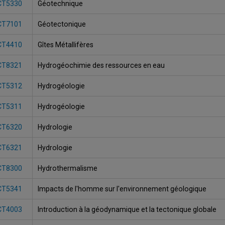
CT5330
Géotechnique
CT7101
Géotectonique
CT4410
Gîtes Métallifères
CT8321
Hydrogéochimie des ressources en eau
CT5312
Hydrogéologie
CT5311
Hydrogéologie
CT6320
Hydrologie
CT6321
Hydrologie
CT8300
Hydrothermalisme
CT5341
Impacts de l'homme sur l'environnement géologique
CT4003
Introduction à la géodynamique et la tectonique globale