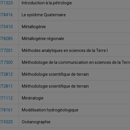
CT1323
Introduction à la pétrologie
CT8416
Le système Quaternaire
CT5410
Métallogénie
CT8285
Métallogénie régionale
CT7201
Méthodes analytiques en sciences de la Terre I
CT7300
Méthodologie de la communication en sciences de la Terr
CT2812
Méthodologie scientifique de terrain
CT2811
Méthodologie scientifique de terrain
CT1112
Minéralogie
CT8161
Modélisation hydrogéologique
CT4320
Océanographie