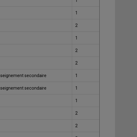
1
1
2
1
2
2
enseignement secondaire
1
enseignement secondaire
1
1
2
2