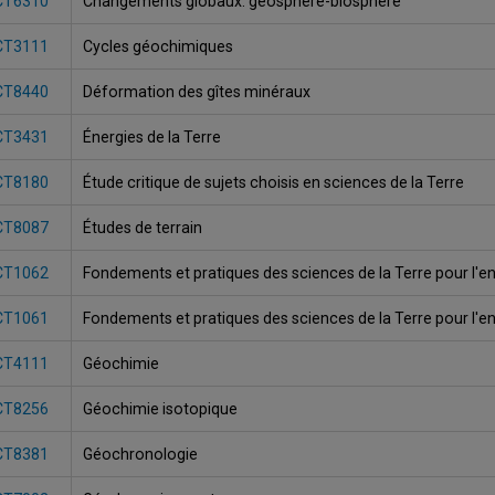
CT6310
Changements globaux: géosphère-biosphère
CT3111
Cycles géochimiques
CT8440
Déformation des gîtes minéraux
CT3431
Énergies de la Terre
CT8180
Étude critique de sujets choisis en sciences de la Terre
CT8087
Études de terrain
CT1062
Fondements et pratiques des sciences de la Terre pour l'
CT1061
Fondements et pratiques des sciences de la Terre pour l'
CT4111
Géochimie
CT8256
Géochimie isotopique
CT8381
Géochronologie