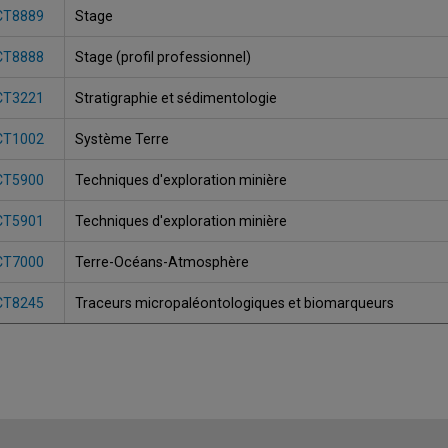
CT8889
Stage
CT8888
Stage (profil professionnel)
CT3221
Stratigraphie et sédimentologie
CT1002
Système Terre
CT5900
Techniques d'exploration minière
CT5901
Techniques d'exploration minière
CT7000
Terre-Océans-Atmosphère
CT8245
Traceurs micropaléontologiques et biomarqueurs