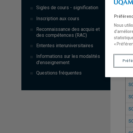
Sigles de cours - signification
Préférenc
Inscription aux cours
Nous utili
Reconnaissance des acquis et
d’améliore
des compétences (RAC)
statistiqu
« Préféren
Ententes interuniversitaires
Informations sur les modalités
Si
Préf
d'enseignement
Questions fréquentes
S
S
S
S
S