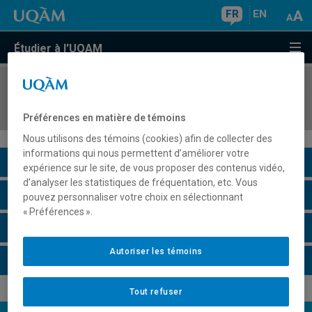
FR
EN
Étudier à l'UQAM
COURS
//
AOT3221
Analytique prescriptive pour la gestion
Préférences en matière de témoins
Nous utilisons des témoins (cookies) afin de collecter des
informations qui nous permettent d’améliorer votre
Description du cours
expérience sur le site, de vous proposer des contenus vidéo,
d’analyser les statistiques de fréquentation, etc. Vous
Horaire - Été 2026
pouvez personnaliser votre choix en sélectionnant
« Préférences ».
Horaire - Automne 2026
Autoriser les témoins
Horaire - Hiver 2027
Tout refuser