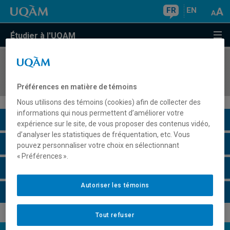
FR
EN
Étudier à l'UQAM
COURS
//
AOT3221
Analytique prescriptive pour la gestion
Préférences en matière de témoins
Nous utilisons des témoins (cookies) afin de collecter des
informations qui nous permettent d’améliorer votre
Description du cours
expérience sur le site, de vous proposer des contenus vidéo,
d’analyser les statistiques de fréquentation, etc. Vous
Horaire - Été 2026
pouvez personnaliser votre choix en sélectionnant
« Préférences ».
Horaire - Automne 2026
Autoriser les témoins
Horaire - Hiver 2027
Tout refuser