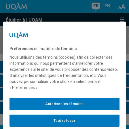
FR
EN
Étudier à l'UQAM
COURS
//
AOT3221
Analytique prescriptive pour la gestion
Préférences en matière de témoins
Nous utilisons des témoins (cookies) afin de collecter des
informations qui nous permettent d’améliorer votre
Description du cours
expérience sur le site, de vous proposer des contenus vidéo,
d’analyser les statistiques de fréquentation, etc. Vous
Horaire - Été 2026
pouvez personnaliser votre choix en sélectionnant
« Préférences ».
Horaire - Automne 2026
Autoriser les témoins
Horaire - Hiver 2027
Tout refuser