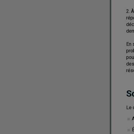
2. 
rép
déc
dem
En 
pro
pou
des
rés
S
Le 
A