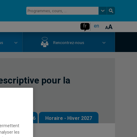
fr
en
us
Rencontrez-nous
escriptive pour la
 - Automne 2026
Horaire - Hiver 2027
permettent
nalyser les