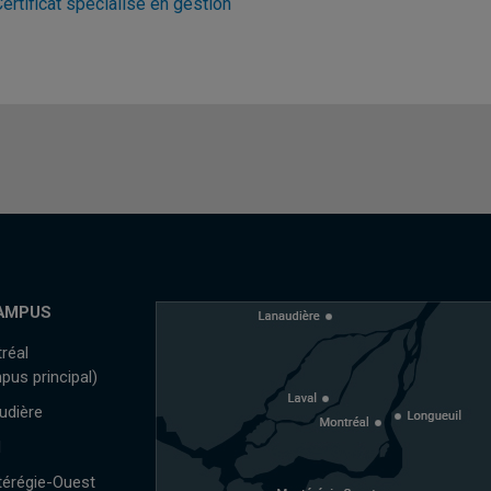
ertificat spécialisé en gestion
AMPUS
réal
pus principal)
udière
l
érégie-Ouest