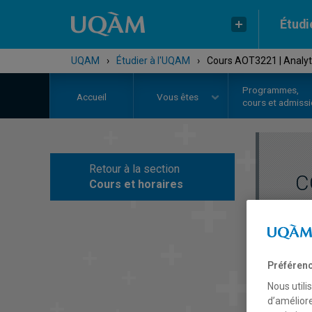
Étudi
UQAM
›
Étudier à l'UQAM
›
Cours AOT3221 | Analyti
Programmes,
Accueil
Vous êtes
cours et admiss
Retour à la section
C
Cours et horaires
Préférenc
Nous utili
d’améliore