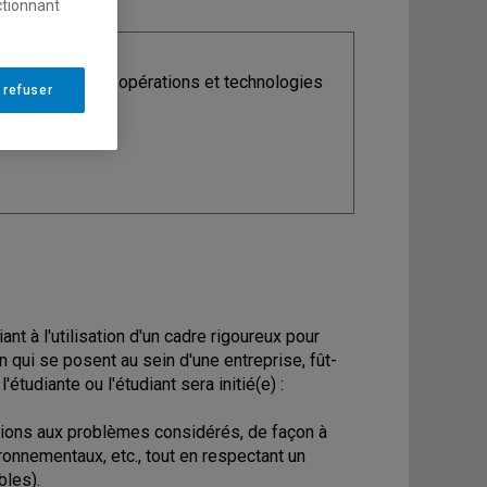
ctionnant
ine
: Analytique, opérations et technologies
 refuser
ormation
ant à l'utilisation d'un cadre rigoureux pour
qui se posent au sein d'une entreprise, fût-
'étudiante ou l'étudiant sera initié(e) :
tions aux problèmes considérés, de façon à
ronnementaux, etc., tout en respectant un
bles).