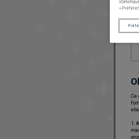
statistiqu
« Préféren
Préf
O
Ce 
for
ell
1. 
max
ens