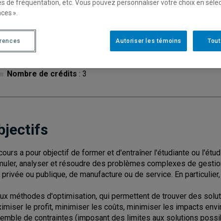
es de fréquentation, etc. Vous pouvez personnaliser votre choix en séle
ces ».
Cycle
: 1
Discipl
érences
Autoriser les témoins
Tout
de l'inf
Type de cours
: Magistral
Nombre de crédits
: 3
bjectifs
cours a pour objectif de former et d'entraîner l'étudiante ou l'étudi
muler, analyser et résoudre des problèmes complexes de gestion 
e privée ou publique, de manufacture ou de service. En particulier, l
Aux méthodes d'optimisation, qui permettent de trouver des solu
imiser le profit, minimiser les coûts, minimiser les impacts envi
emble de contraintes (imposant des limites aux solutions possi