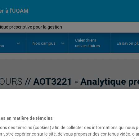
er à l'UQAM
que prescriptive pour la gestion
Calendriers
Nos
campus
En savoir pl
ion
universitaires
OURS
//
AOT3221
-
Analytique pr
gestion
es en matière de témoins
Description
Horaire - Été 2026
Horaire
sons des témoins (cookies) afin de collecter des informations qui nous 
r votre expérience sur le site, de vous proposer des contenus vidéo, d’a