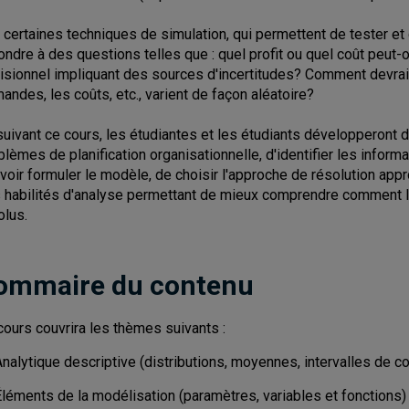
À certaines techniques de simulation, qui permettent de tester et
ondre à des questions telles que : quel profit ou quel coût peut
isionnel impliquant des sources d'incertitudes? Comment devrait
andes, les coûts, etc., varient de façon aléatoire?
suivant ce cours, les étudiantes et les étudiants développeront 
blèmes de planification organisationnelle, d'identifier les informa
voir formuler le modèle, de choisir l'approche de résolution app
 habilités d'analyse permettant de mieux comprendre comment 
olus.
ommaire du contenu
cours couvrira les thèmes suivants :
nalytique descriptive (distributions, moyennes, intervalles de con
Éléments de la modélisation (paramètres, variables et fonctions)