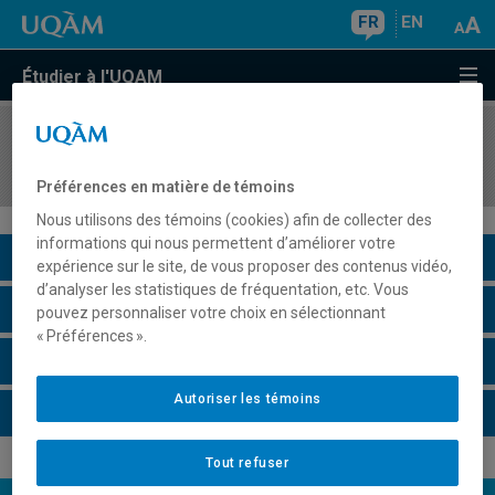
FR
EN
Étudier à l'UQAM
COURS
//
AOT4200
Introduction à la gestion des opérations
Préférences en matière de témoins
Nous utilisons des témoins (cookies) afin de collecter des
informations qui nous permettent d’améliorer votre
Description du cours
expérience sur le site, de vous proposer des contenus vidéo,
d’analyser les statistiques de fréquentation, etc. Vous
Horaire - Été 2026
pouvez personnaliser votre choix en sélectionnant
« Préférences ».
Horaire - Automne 2026
Autoriser les témoins
Horaire - Hiver 2027
Tout refuser