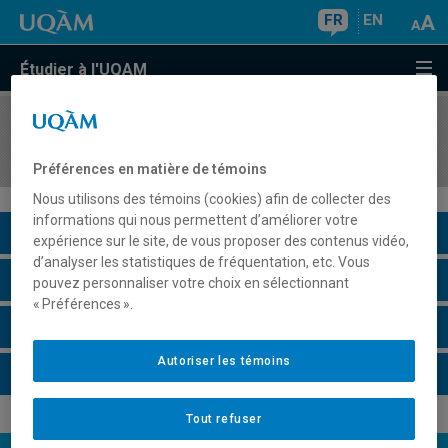
FR
EN
Étudier à l'UQAM
COURS
//
DSR5100
Stratégie de gestion
Préférences en matière de témoins
Nous utilisons des témoins (cookies) afin de collecter des
informations qui nous permettent d’améliorer votre
Description du cours
expérience sur le site, de vous proposer des contenus vidéo,
d’analyser les statistiques de fréquentation, etc. Vous
Horaire - Été 2026
pouvez personnaliser votre choix en sélectionnant
« Préférences ».
Horaire - Automne 2026
Autoriser les témoins
Horaire - Hiver 2027
Tout refuser