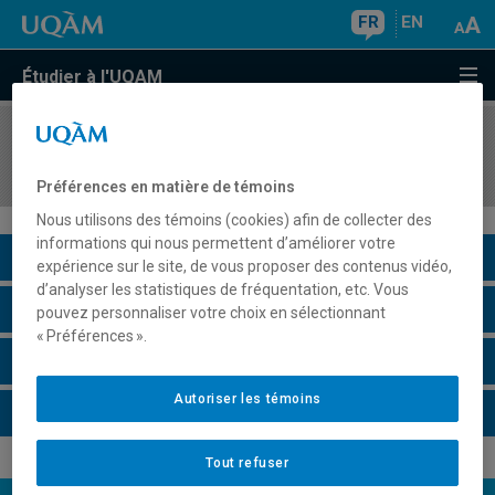
FR
EN
Étudier à l'UQAM
COURS
//
MKG3330
Introduction au marketing numérique
Préférences en matière de témoins
Nous utilisons des témoins (cookies) afin de collecter des
informations qui nous permettent d’améliorer votre
Description du cours
expérience sur le site, de vous proposer des contenus vidéo,
d’analyser les statistiques de fréquentation, etc. Vous
Horaire - Été 2026
pouvez personnaliser votre choix en sélectionnant
« Préférences ».
Horaire - Automne 2026
Autoriser les témoins
Horaire - Hiver 2027
Tout refuser