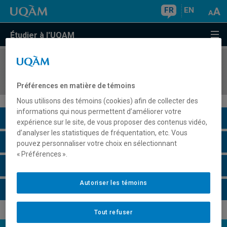
FR
EN
Étudier à l'UQAM
COURS
//
MKG3330
Introduction au marketing numérique
Préférences en matière de témoins
Nous utilisons des témoins (cookies) afin de collecter des
informations qui nous permettent d’améliorer votre
Description du cours
expérience sur le site, de vous proposer des contenus vidéo,
d’analyser les statistiques de fréquentation, etc. Vous
Horaire - Été 2026
pouvez personnaliser votre choix en sélectionnant
« Préférences ».
Horaire - Automne 2026
Autoriser les témoins
Horaire - Hiver 2027
Tout refuser