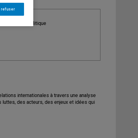
 refuser
ine
: Science politique
lations internationales à travers une analyse
luttes, des acteurs, des enjeux et idées qui