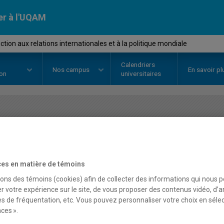
er à l'UQAM
tion aux relations internationales et à la politique mondiale
Calendriers
Nos
campus
En savoir pl
ion
universitaires
OURS
//
POL1401
-
Introduction a
internationales et à la p
es en matière de témoins
sons des témoins (cookies) afin de collecter des informations qui nous 
r votre expérience sur le site, de vous proposer des contenus vidéo, d’a
Description
Horaire - Été 2026
Horaire
es de fréquentation, etc. Vous pouvez personnaliser votre choix en séle
ces ».