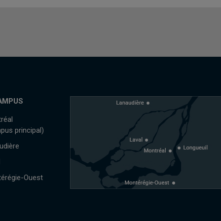
AMPUS
réal
pus principal)
udière
l
érégie-Ouest