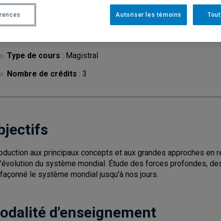
érences
Autoriser les témoins
Tout
Cycle
: 1
Discipl
Type de cours
: Magistral
Nombre de crédits
: 3
bjectifs
roduction aux principaux concepts et aux grandes approches en re
l'évolution du système mondial. Étude des forces profondes, des 
 façonné le système mondial jusqu'à nos jours.
odalité d'enseignement