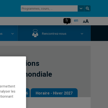
fr
en
us
Rencontrez-nous
ux relations
olitique mondiale
permettent
nalyser les
 - Automne 2026
Horaire - Hiver 2027
ctionnant