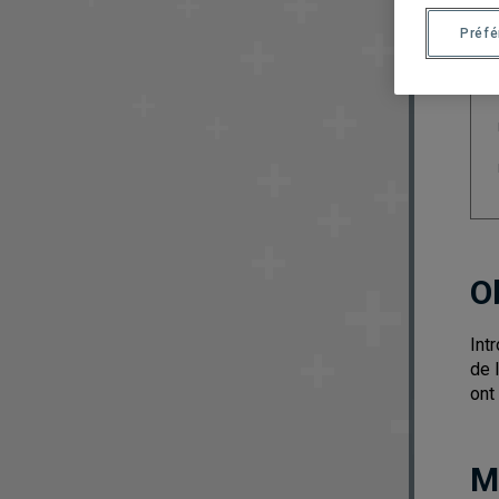
Préf
O
Int
de 
ont
M