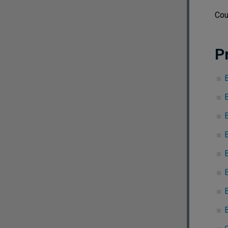
Cou
P
B