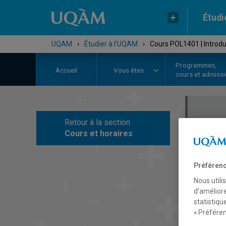
Étudi
UQAM
›
Étudier à l'UQAM
›
Cours POL1401 | Introduc
Programmes,
Accueil
Vous êtes
cours et admiss
Retour à la section
C
Cours et horaires
Préférenc
Nous utili
d’améliore
statistiqu
« Préféren