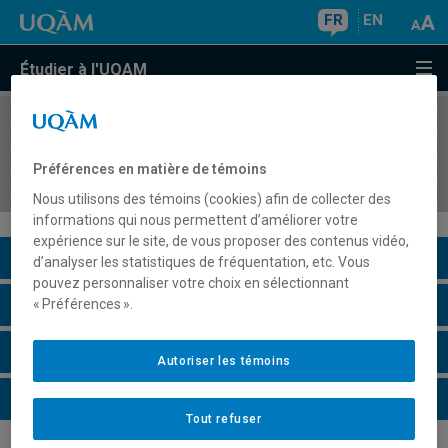
FR
EN
Étudier à l'UQAM
COURS
//
POL1401
Introduction aux relations internationales et à la
Préférences en matière de témoins
politique mondiale
Nous utilisons des témoins (cookies) afin de collecter des
informations qui nous permettent d’améliorer votre
expérience sur le site, de vous proposer des contenus vidéo,
Description du cours
d’analyser les statistiques de fréquentation, etc. Vous
pouvez personnaliser votre choix en sélectionnant
Horaire - Été 2026
« Préférences ».
Horaire - Automne 2026
Autoriser les témoins
Horaire - Hiver 2027
Tout refuser