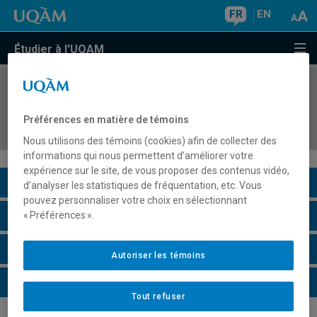
FR
EN
Étudier à l'UQAM
COURS
//
REL2228
Cosmologies et politiques autochtones en
Préférences en matière de témoins
Amérique centrale et du Sud
Nous utilisons des témoins (cookies) afin de collecter des
informations qui nous permettent d’améliorer votre
expérience sur le site, de vous proposer des contenus vidéo,
Description du cours
d’analyser les statistiques de fréquentation, etc. Vous
pouvez personnaliser votre choix en sélectionnant
Horaire - Été 2026
« Préférences ».
Horaire - Automne 2026
Autoriser les témoins
Horaire - Hiver 2027
Tout refuser