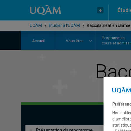
Étudi
UQAM
›
Étudier à l'UQAM
›
Baccalauréat en chimie
Programmes,
Accueil
Vous êtes
cours et admiss
Bac
Préférenc
Nous utili
d’améliore
statistiqu
Présentation du programme