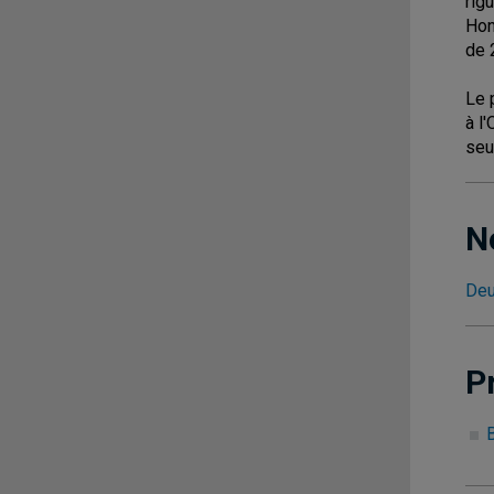
rig
Hon
de 
Le 
à l
seu
N
Deu
P