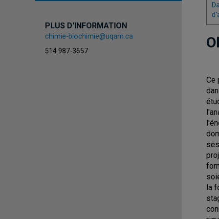
Da
d'
PLUS D'INFORMATION
chimie-biochimie@uqam.ca
O
514 987-3657
Ce 
dan
étu
l'a
l'é
dom
ses
pro
for
soi
la 
sta
con