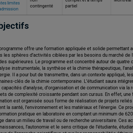
non
complet et à temps
Montréal
tes limites
contingenté
partiel
admission
bjectifs
programme offre une formation appliquée et solide permettant a
s les sphères d'activités ciblées par les besoins du marché de 
des supérieures. Le programme est concentré autour de quatre ch
nalyse instrumentale, la synthèse et la chimie thérapeutique, l'an
nergie. Il a pour but de transmettre, dans un contexte appliqué, 
aines-clés de la chimie contemporaine. L'étudiant saura intégr
 capacités d'analyse, d'organisation et de communication via la r
jets de complexité croissante pendant son cursus. En effet, une 
mation est organisée sous forme de réalisation de projets reliés 
ent la santé, l'environnement et les matériaux et l'énergie. Ce
formation pratique en laboratoire en comptant un minimum de 620 
ge dans un milieu de travail ou de recherche universitaire. Ces act
naissances, l'autonomie et le sens critique de l'étudiante, étudi