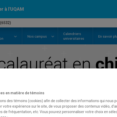
er à l'UQAM
 (6532)
Calendriers
Nos
campus
En savoir pl
ion
universitaires
calauréat en
ch
Faculté des sciences
es en matière de témoins
sons des témoins (cookies) afin de collecter des informations qui nous 
r votre expérience sur le site, de vous proposer des contenus vidéo, d’a
es de fréquentation, etc. Vous pouvez personnaliser votre choix en séle