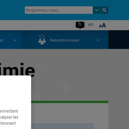
fr
en
us
Rencontrez-nous
imie
permettent
nalyser les
ctionnant