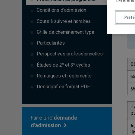
« Préféren
Conditions d'admission
Préf
Cours à suivre et horaires
Grille de cheminement type
Particularités
Perspectives professionnelles
e
e
C
Études de 2
et 3
cycles
Remarques et règlements
6
Descriptif en format PDF
6
T
D
Faire une
demande
d'admission
A
Hi