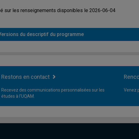
é sur les renseignements disponibles le 2026-06-04
Versions du descriptif du programme
Restons en contact
Renco
Recevez des communications personnalisées sur les
Venez p
études à l'UQAM.