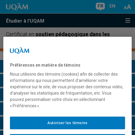
FR
EN
Étudier à l'UQAM
Certificat en
soutien pédagogique dans les
services de garde éducatifs
Préférences en matière de témoins
Présentation du programme
Nous utilisons des témoins (cookies) afin de collecter des
Conditions d'admission
informations qui nous permettent d’améliorer votre
expérience sur le site, de vous proposer des contenus vidéo,
d’analyser les statistiques de fréquentation, etc. Vous
Cours à suivre et horaires
pouvez personnaliser votre choix en sélectionnant
« Préférences ».
Grille de cheminement
Particularités
Autoriser les témoins