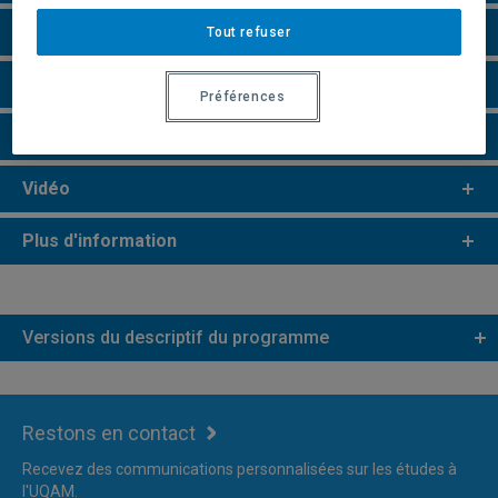
e
e
Études de 2
et 3
cycles
Tout refuser
Remarques et règlements
Préférences
Faire une demande d'admission
Vidéo
Plus d'information
Versions du descriptif du programme
Restons en contact
Recevez des communications personnalisées sur les études à
l'UQAM.