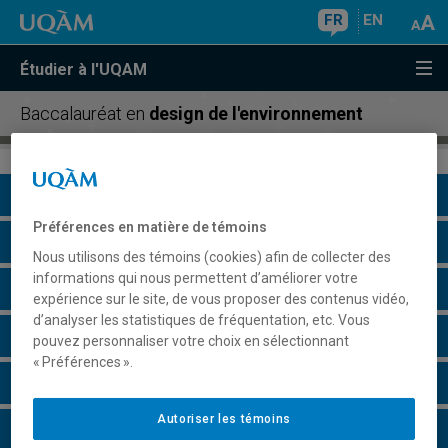
FR
EN
Étudier à l'UQAM
Baccalauréat en
design de l'environnement
Présentation du programme
Préférences en matière de témoins
Conditions d'admission
Nous utilisons des témoins (cookies) afin de collecter des
informations qui nous permettent d’améliorer votre
Cours à suivre et horaires
expérience sur le site, de vous proposer des contenus vidéo,
d’analyser les statistiques de fréquentation, etc. Vous
Grille de cheminement
pouvez personnaliser votre choix en sélectionnant
« Préférences ».
Particularités
Autoriser les témoins
Perspectives professionnelles