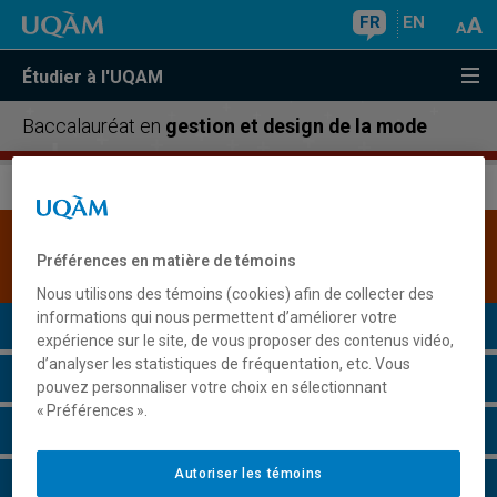
FR
EN
Étudier à l'UQAM
Baccalauréat en
gestion et design de la mode
Une version plus récente de ce programme est
Préférences en matière de témoins
disponible.
Cliquez ici pour la consulter
.
Nous utilisons des témoins (cookies) afin de collecter des
informations qui nous permettent d’améliorer votre
Présentation du programme
expérience sur le site, de vous proposer des contenus vidéo,
d’analyser les statistiques de fréquentation, etc. Vous
Conditions d'admission
pouvez personnaliser votre choix en sélectionnant
« Préférences ».
Cours à suivre et horaires
Autoriser les témoins
Grille de cheminement