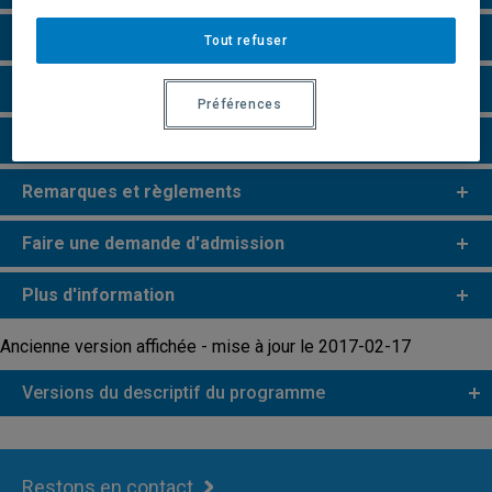
Particularités
Tout refuser
Perspectives professionnelles
Préférences
e
e
Études de 2
et 3
cycles
Remarques et règlements
Faire une demande d'admission
Plus d'information
Ancienne version affichée - mise à jour le 2017-02-17
Versions du descriptif du programme
Restons en contact