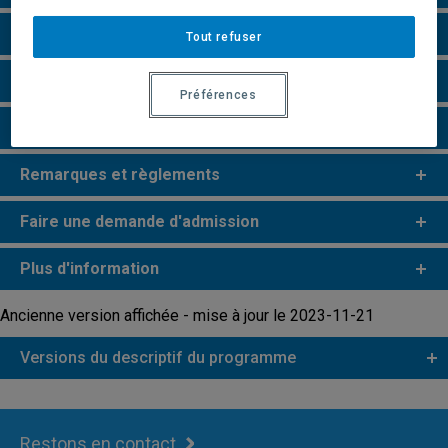
Particularités
Tout refuser
Perspectives professionnelles
Préférences
e
e
Études de 2
et 3
cycles
Remarques et règlements
Faire une demande d'admission
Plus d'information
Ancienne version affichée - mise à jour le 2023-11-21
Versions du descriptif du programme
Restons en contact