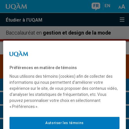
FR
EN
Étudier à l'UQAM
Baccalauréat en
gestion et design de la mode
Une version plus récente de ce programme est
Préférences en matière de témoins
disponible.
Cliquez ici pour la consulter
.
Nous utilisons des témoins (cookies) afin de collecter des
informations qui nous permettent d’améliorer votre
Présentation du programme
expérience sur le site, de vous proposer des contenus vidéo,
d’analyser les statistiques de fréquentation, etc. Vous
Conditions d'admission
pouvez personnaliser votre choix en sélectionnant
« Préférences ».
Cours à suivre et horaires
Autoriser les témoins
Grille de cheminement