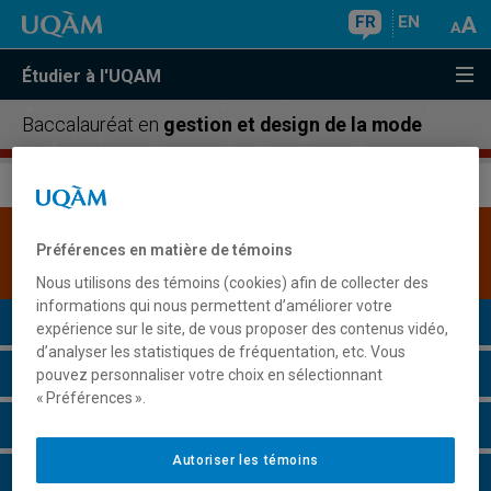
FR
EN
Étudier à l'UQAM
Baccalauréat en
gestion et design de la mode
Une version plus récente de ce programme est
Préférences en matière de témoins
disponible.
Cliquez ici pour la consulter
.
Nous utilisons des témoins (cookies) afin de collecter des
informations qui nous permettent d’améliorer votre
Présentation du programme
expérience sur le site, de vous proposer des contenus vidéo,
d’analyser les statistiques de fréquentation, etc. Vous
Conditions d'admission
pouvez personnaliser votre choix en sélectionnant
« Préférences ».
Cours à suivre et horaires
Autoriser les témoins
Particularités