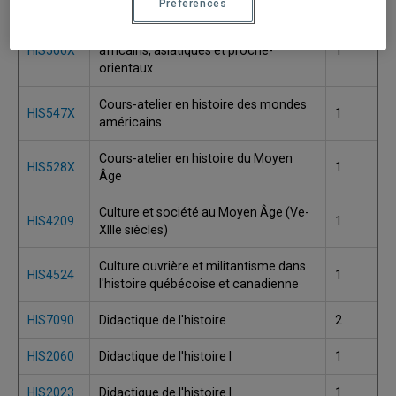
Préférences
Cours-atelier en histoire des mondes
HIS566X
africains, asiatiques et proche-
1
orientaux
Cours-atelier en histoire des mondes
HIS547X
1
américains
Cours-atelier en histoire du Moyen
HIS528X
1
Âge
Culture et société au Moyen Âge (Ve-
HIS4209
1
XIIIe siècles)
Culture ouvrière et militantisme dans
HIS4524
1
l'histoire québécoise et canadienne
HIS7090
Didactique de l'histoire
2
HIS2060
Didactique de l'histoire I
1
HIS2023
Didactique de l'histoire I
1