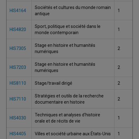
Sociétés et cultures du monde romain
HIS4164
1
antique
Sport, politique et société dans le
HIS4820
1
monde contemporain
Stage en histoire et humanités
HIS7305
2
numériques
Stage en histoire et humanités
HIS7203
2
numériques
HIS8110
Stage/travail dirigé
2
Stratégies et outils de la recherche
HIS7110
2
documentaire en histoire
Techniques et analyses d'histoire
HIS4030
1
orale et de récits de vie
HIS4405
Villes et société urbaine aux États-Unis
1