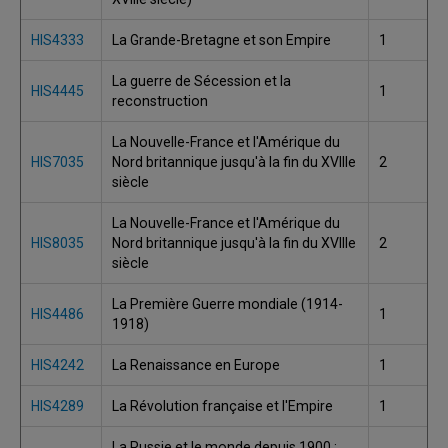
HIS4333
La Grande-Bretagne et son Empire
1
La guerre de Sécession et la
HIS4445
1
reconstruction
La Nouvelle-France et l'Amérique du
HIS7035
Nord britannique jusqu'à la fin du XVIIIe
2
siècle
La Nouvelle-France et l'Amérique du
HIS8035
Nord britannique jusqu'à la fin du XVIIIe
2
siècle
La Première Guerre mondiale (1914-
HIS4486
1
1918)
HIS4242
La Renaissance en Europe
1
HIS4289
La Révolution française et l'Empire
1
La Russie et le monde depuis 1900 :