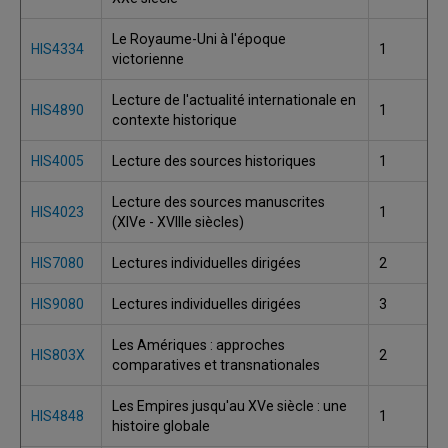
Le Royaume-Uni à l'époque
HIS4334
1
victorienne
Lecture de l'actualité internationale en
HIS4890
1
contexte historique
HIS4005
Lecture des sources historiques
1
Lecture des sources manuscrites
HIS4023
1
(XIVe - XVIIIe siècles)
HIS7080
Lectures individuelles dirigées
2
HIS9080
Lectures individuelles dirigées
3
Les Amériques : approches
HIS803X
2
comparatives et transnationales
Les Empires jusqu'au XVe siècle : une
HIS4848
1
histoire globale