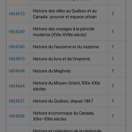
Histoire des villes au Québec et au
HIS4513
1
Canada : pouvoir et espace urbain
Histoire des voyages à la période
HIS4249
1
moderne (XVIe-XVIIIe siècle)
HIS4345
Histoire du fascisme et du nazisme
1
HIS4810
Histoire du livre et de l'imprimé
1
HIS4668
Histoire du Maghreb
1
Histoire du Moyen-Orient, XIXe-XXIe
HIS4664
1
siècles
HIS4521
Histoire du Québec, depuis 1867
1
Histoire économique du Canada,
HIS4506
1
XIXe–XXIe siècles
Histoire et civilisation de la péninsule