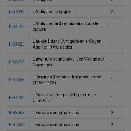
HIS7040
L'Antiquité classique
2
L'Antiquité tardive : histoire, société,
HIS4166
1
culture
L'au-delà dans l'Antiquité et le Moyen
HIS4229
1
Âge (Ier–XVIe siècles)
L'aventure scandinave, des Vikings aux
HIS4206
1
Normands
L'Empire ottoman et le monde arabe
HIS4665
1
(1453-1923)
L'Europe au temps de la guerre de
HIS4220
1
Cent Ans
HIS8052
L'Europe contemporaine
2
HIS7052
L'Europe contemporaine
2