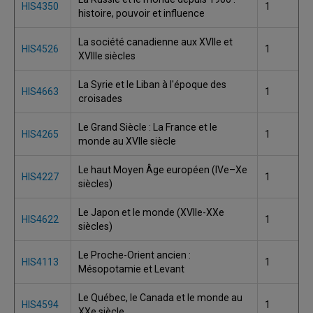
HIS4350
1
histoire, pouvoir et influence
La société canadienne aux XVIIe et
HIS4526
1
XVIIIe siècles
La Syrie et le Liban à l'époque des
HIS4663
1
croisades
Le Grand Siècle : La France et le
HIS4265
1
monde au XVIIe siècle
Le haut Moyen Âge européen (IVe–Xe
HIS4227
1
siècles)
Le Japon et le monde (XVIIe-XXe
HIS4622
1
siècles)
Le Proche-Orient ancien :
HIS4113
1
Mésopotamie et Levant
Le Québec, le Canada et le monde au
HIS4594
1
XXe siècle