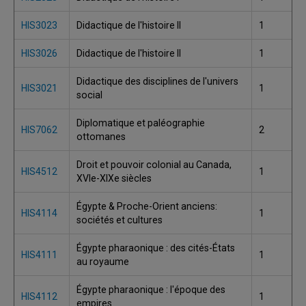
HIS3023
Didactique de l'histoire II
1
HIS3026
Didactique de l'histoire II
1
Didactique des disciplines de l'univers
HIS3021
1
social
Diplomatique et paléographie
HIS7062
2
ottomanes
Droit et pouvoir colonial au Canada,
HIS4512
1
XVIe-XIXe siècles
Égypte & Proche-Orient anciens:
HIS4114
1
sociétés et cultures
Égypte pharaonique : des cités-États
HIS4111
1
au royaume
Égypte pharaonique : l'époque des
HIS4112
1
empires