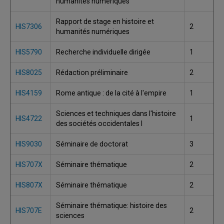
humanités numériques
Rapport de stage en histoire et
HIS7306
2
humanités numériques
HIS5790
Recherche individuelle dirigée
1
HIS8025
Rédaction préliminaire
2
HIS4159
Rome antique : de la cité à l'empire
1
Sciences et techniques dans l'histoire
HIS4722
1
des sociétés occidentales I
HIS9030
Séminaire de doctorat
3
HIS707X
Séminaire thématique
2
HIS807X
Séminaire thématique
2
Séminaire thématique: histoire des
HIS707E
2
sciences