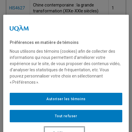
Chine contemporaine : la grande
HIS4627
1
transformation (XIXe-XXIe siècles)
HIS806X
Civilisations non-occidentales
2
Comment devenir un dictateur :
HIS4801
histoire des régimes totalitaires aux
1
Préférences en matière de témoins
XXe et XXIe siècles
Nous utilisons des témoins (cookies) afin de collecter des
informations qui nous permettent d’améliorer votre
Cours atelier d'histoire du Québec et
HIS558X
1
expérience sur le site, de vous proposer des contenus vidéo,
du Canada
d’analyser les statistiques de fréquentation, etc. Vous
pouvez personnaliser votre choix en sélectionnant
Cours atelier d'histoire du Québec et
HIS559X
1
« Préférences ».
du Canada
HIS517X
Cours-atelier en histoire de l'Antiquité
1
Autoriser les témoins
Cours-atelier en histoire de l'Europe
HIS537X
1
contemporaine
Tout refuser
Cours-atelier en histoire de l'Europe
HIS530X
1
moderne