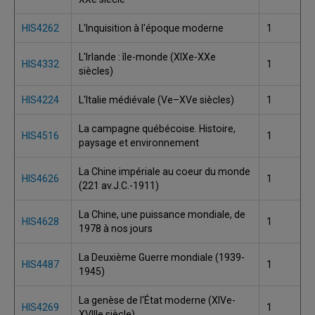
HIS4262
L'Inquisition à l'époque moderne
1
L'Irlande : île-monde (XIXe-XXe
HIS4332
1
siècles)
HIS4224
L'Italie médiévale (Ve–XVe siècles)
1
La campagne québécoise. Histoire,
HIS4516
1
paysage et environnement
La Chine impériale au coeur du monde
HIS4626
1
(221 av.J.C.-1911)
La Chine, une puissance mondiale, de
HIS4628
1
1978 à nos jours
La Deuxième Guerre mondiale (1939-
HIS4487
1
1945)
La genèse de l'État moderne (XIVe-
HIS4269
1
XVIIIe siècle)