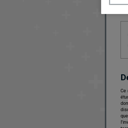
D
Ce 
étu
dom
dis
que
l'i