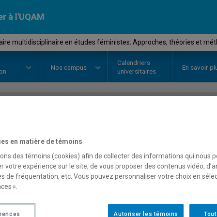
er à l'UQAM
re multidisciplinaire en études féministes: Approches, théories et mé
Calendriers
Nos
campus
En savoir pl
ion
universitaires
OURS
//
FEM7000
-
Séminaire mul
es en matière de témoins
études féministes: Appro
sons des témoins (cookies) afin de collecter des informations qui nous 
r votre expérience sur le site, de vous proposer des contenus vidéo, d’a
méthodes de recherche e
es de fréquentation, etc. Vous pouvez personnaliser votre choix en séle
ces ».
Description
Horaire - Été 2026
Horaire
érences
Autoriser les témoins
Tout