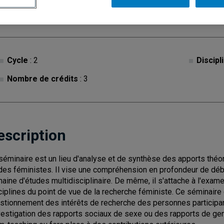
Cycle
: 2
Discipl
Nombre de crédits
: 3
escription
séminaire est un lieu d'analyse et de synthèse des apports th
des féministes. Il vise une compréhension en profondeur de dé
aine d'études multidisciplinaire. De même, il s'attache à l'exame
ciplines du point de vue de la recherche féministe. Ce séminaire d
stionnement des intérêts de recherche des personnes participa
nvestigation des rapports sociaux de sexe ou des rapports de ge