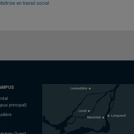
aîtrise en travail social
AMPUS
réal
pus principal)
udière
l
érégie-Ouest