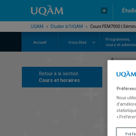
Étudi
UQAM
›
Étudier à l'UQAM
›
Cours FEM7000 | Séminai
Programmes,
Accueil
Vous êtes
cours et admiss
Retour à la section
C
Cours et horaires
Préférenc
Nous utili
d’améliore
statistiqu
« Préféren
Préf