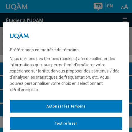
FR
EN
Étudier à l'UQAM
COURS
//
MGT3224
Introduction à la gestion de projet
Préférences en matière de témoins
Nous utilisons des témoins (cookies) afin de collecter des
informations qui nous permettent d’améliorer votre
Description du cours
expérience sur le site, de vous proposer des contenus vidéo,
d’analyser les statistiques de fréquentation, etc. Vous
Horaire - Été 2026
pouvez personnaliser votre choix en sélectionnant
« Préférences ».
Horaire - Automne 2026
Autoriser les témoins
Horaire - Hiver 2027
Tout refuser