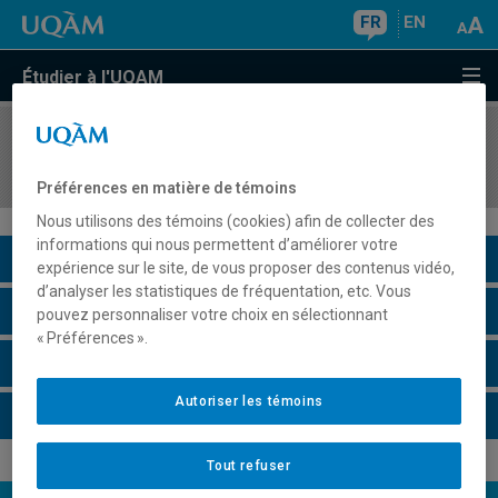
FR
EN
Étudier à l'UQAM
COURS
//
MGT3224
Introduction à la gestion de projet
Préférences en matière de témoins
Nous utilisons des témoins (cookies) afin de collecter des
informations qui nous permettent d’améliorer votre
Description du cours
expérience sur le site, de vous proposer des contenus vidéo,
d’analyser les statistiques de fréquentation, etc. Vous
Horaire - Été 2026
pouvez personnaliser votre choix en sélectionnant
« Préférences ».
Horaire - Automne 2026
Autoriser les témoins
Horaire - Hiver 2027
Tout refuser