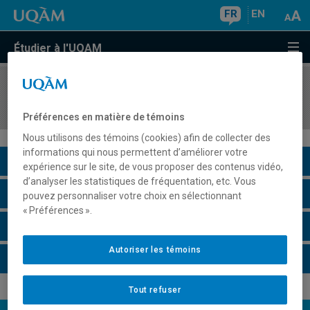
FR
EN
Étudier à l'UQAM
COURS
//
MKG3330
Introduction au marketing numérique
Préférences en matière de témoins
Nous utilisons des témoins (cookies) afin de collecter des
informations qui nous permettent d’améliorer votre
Description du cours
expérience sur le site, de vous proposer des contenus vidéo,
d’analyser les statistiques de fréquentation, etc. Vous
Horaire - Été 2026
pouvez personnaliser votre choix en sélectionnant
« Préférences ».
Horaire - Automne 2026
Autoriser les témoins
Horaire - Hiver 2027
Tout refuser