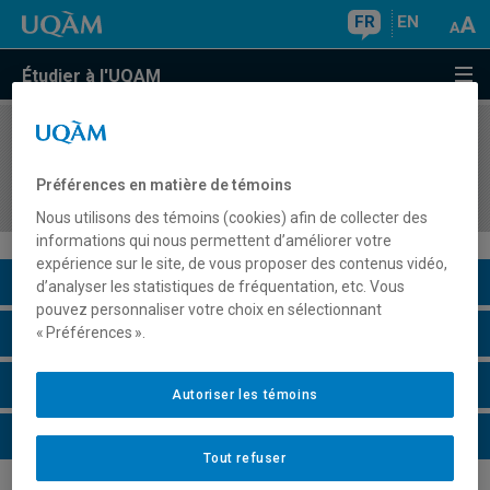
FR
EN
Étudier à l'UQAM
COURS
//
ORH2010
La dimension éthique de la gestion des
Préférences en matière de témoins
entreprises
Nous utilisons des témoins (cookies) afin de collecter des
informations qui nous permettent d’améliorer votre
expérience sur le site, de vous proposer des contenus vidéo,
Description du cours
d’analyser les statistiques de fréquentation, etc. Vous
pouvez personnaliser votre choix en sélectionnant
Horaire - Été 2026
« Préférences ».
Horaire - Automne 2026
Autoriser les témoins
Horaire - Hiver 2027
Tout refuser