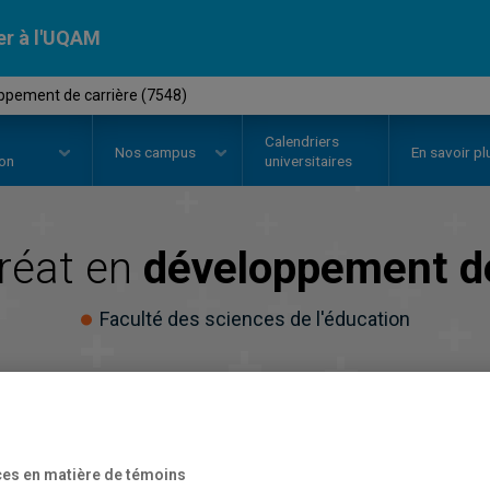
er à l'UQAM
ppement de carrière (7548)
Calendriers
Nos
campus
En savoir pl
ion
universitaires
réat en
développement de
Faculté des sciences de l'éducation
es en matière de témoins