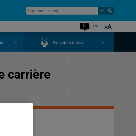
fr
en
us
Rencontrez-nous
 carrière