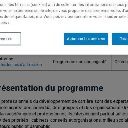
sons des témoins (cookies) afin de collecter des informations qui nous 
ODE
TITRE
r votre expérience sur le site, de vous proposer des contenus vidéo, d’a
es de fréquentation, etc. Vous pouvez personnaliser votre choix en séle
548
Baccalauréat en développement de carrière
ces ».
549
Cheminement Honor
érences
Autoriser les témoins
Tout
RIMESTRE D'ADMISSION
CONTINGENT
RÉGIM
utomne
Programme non contingenté
Offert 
tes limites d'admission
résentation du programme
 professionnels du développement de carrière sont des experts 
rière auprès des individus, des groupes et des organisations. G
plan académique et professionnel, ils interviennent partout où les
t des priorités : cabinets-conseils et organisations, milieu scol
teurs public et parapublic.