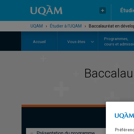
Étudi
UQAM
›
Étudier à l'UQAM
›
Baccalauréat en dévelo
Programmes,
Accueil
Vous êtes
cours et admiss
Baccalau
Préférenc
Présentation du programme