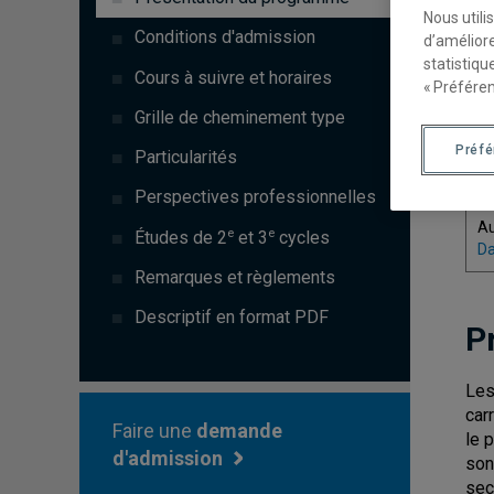
Nous utili
C
Conditions d'admission
d’améliore
statistiqu
7
Cours à suivre et horaires
« Préféren
7
Grille de cheminement type
Préf
Particularités
T
Perspectives professionnelles
A
e
e
Études de 2
et 3
cycles
Da
Remarques et règlements
Descriptif en format PDF
P
Les
car
Faire une
demande
le 
d'admission
son
sec