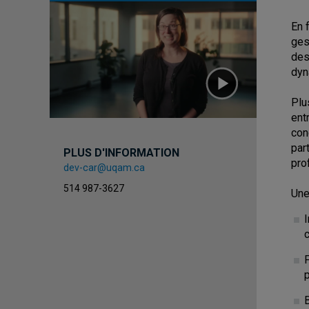
En 
ges
des
dyna
Plu
ent
con
par
PLUS D'INFORMATION
pro
dev-car@uqam.ca
514 987-3627
Une
c