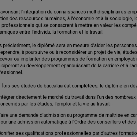
favorisant l'intégration de connaissances multidisciplinaires empr
tion des ressources humaines, à l'économie et à la sociologie, 
 professionnels qui se consacrent à mettre en valeur les compét
miques entre l'individu, la formation et le travail.
s précisément, le diplômé sera en mesure d'aider les personnes 
reprendre, à poursuivre ou à reconsidérer un projet de vie, études/c
cevoir ou implanter des programmes de formation en employabili
ticiperont au développement épanouissant de la carrière et à l'ada
fessionnel.
 fois ses études de baccalauréat complétées, le diplômé en dév
Intégrer directement le marché du travail dans l'un des nombreux
oncernés par les études, l'emploi et la vie au travail;
Faire une demande d'admission au programme de maîtrise en carr
pour une admission automatique à l'Ordre des conseillers et des
Bonifier ses qualifications professionnelles par d'autres format