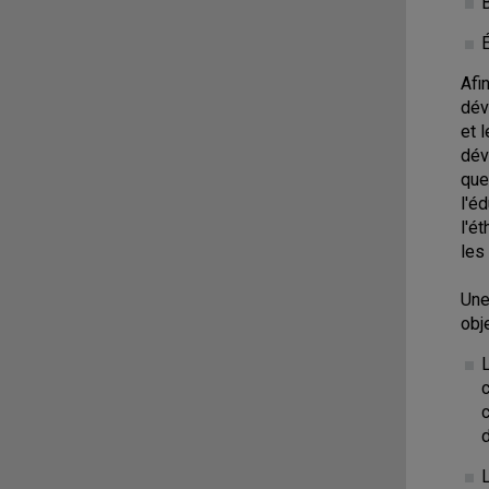
Afi
dév
et 
dév
que
l'é
l'é
les
Une
obj
c