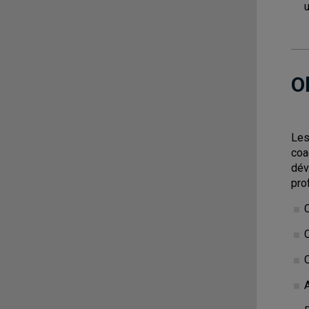
u
O
Les
coa
dév
pro
C
C