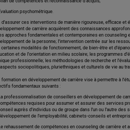
Bilan de compétences et reconnaissance d'acquis;
Évaluation psychométrique.
n d'assurer ces interventions de manière rigoureuse, efficace et 
eloppement de carrière acquièrent des connaissances approfondi
les approches fondamentales et contemporaines en counseling e
eloppement de la personne; l'intervention centrée sur les ressou
 certaines modalités de fonctionnement, de bien-être et d'épanou
ducation et de l'orientation en milieu scolaire; les programmes d'
thique professionnelle; les méthodologies de recherche et l'éval
 aspects sociopolitiques, pluriethniques et culturels de vie au trav
 formation en développement de carrière vise à permettre à l'étud
ectifs fondamentaux suivants :
La professionnalisation de conseillers en développement de car
compétences requises pour assumer et assurer des services pro
onseil auprès d'individus ou de groupe dans l'un ou l'autre des s
développement de l'employabilité; cabinets-conseils et entrepris
Le rehaussement de compétences en counseling de carrière et aut