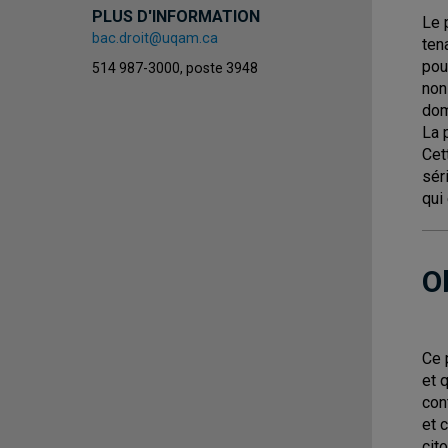
PLUS D'INFORMATION
Le 
bac.droit@uqam.ca
ten
pou
514 987-3000, poste 3948
non
dom
La 
Cet
sér
qui
O
Ce 
et 
con
et 
cit