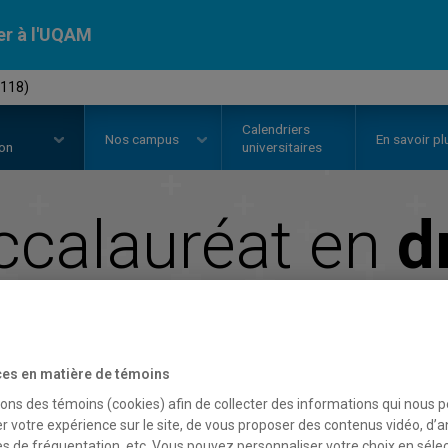
er à l'UQAM
7118)
Calendriers
Nos
campus
En savoir pl
ion
universitaires
ccalauréat en
d
Faculté de science politique et de droit
es en matière de témoins
sons des témoins (cookies) afin de collecter des informations qui nous 
r votre expérience sur le site, de vous proposer des contenus vidéo, d’a
es de fréquentation, etc. Vous pouvez personnaliser votre choix en séle