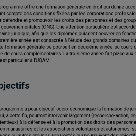
programme offre une formation générale en droit qui donne accès 
ant compte des conditions fixées par les corporations professionn
r défendre et promouvoir les droits des personnes et des grou
 gouvernementales (ONG). Une attention particulière est accord
aine juridique, afin que les diplômés puissent oeuvrer en fonct
première année est consacrée à l'étude des grands domaines du droi
te formation générale se poursuit en deuxième année, au cours de
ie de cours complémentaires. La troisième année fait place aux 
 est particulier à l'UQAM.
bjectifs
programme a pour objectif socio-économique la formation de juri
qui, à cette fin, pourront intervenir largement (recherche-action, 
tentieux) à la défense et à la promotion des droits des person
communautaires et les associations volontaires et autonomes, san
oyens ou autres groupes apparentés qui poursuivent des object