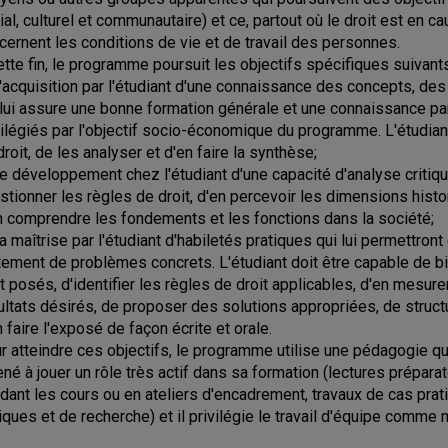
ial, culturel et communautaire) et ce, partout où le droit est en 
cernent les conditions de vie et de travail des personnes.
ette fin, le programme poursuit les objectifs spécifiques suivant
L'acquisition par l'étudiant d'une connaissance des concepts, de
 lui assure une bonne formation générale et une connaissance par
vilégiés par l'objectif socio-économique du programme. L'étudiant
droit, de les analyser et d'en faire la synthèse;
Le développement chez l'étudiant d'une capacité d'analyse critique
stionner les règles de droit, d'en percevoir les dimensions hist
n comprendre les fondements et les fonctions dans la société;
La maîtrise par l'étudiant d'habiletés pratiques qui lui permettront
itement de problèmes concrets. L'étudiant doit être capable de bi
t posés, d'identifier les règles de droit applicables, d'en mesure
ultats désirés, de proposer des solutions appropriées, de struct
n faire l'exposé de façon écrite et orale.
r atteindre ces objectifs, le programme utilise une pédagogie qui
né à jouer un rôle très actif dans sa formation (lectures prépara
dant les cours ou en ateliers d'encadrement, travaux de cas prati
niques et de recherche) et il privilégie le travail d'équipe comm