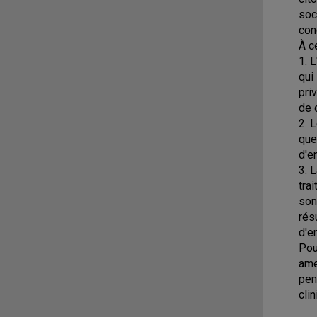
soc
con
À c
1. 
qui
pri
de 
2. 
que
d'e
3. 
tra
son
rés
d'e
Pou
ame
pen
cli