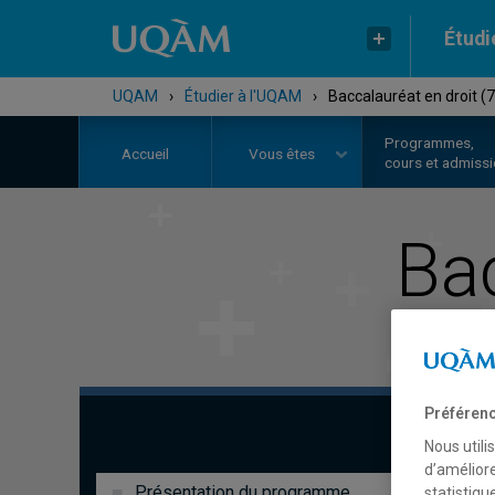
Étudi
UQAM
›
Étudier à l'UQAM
›
Baccalauréat en droit (
Programmes,
Accueil
Vous êtes
cours et admiss
Ba
Préférenc
Nous utili
d’améliore
Présentation du programme
statistiqu