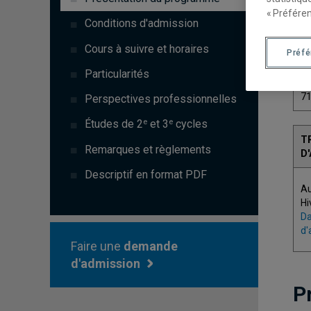
« Préféren
Conditions d'admission
Cours à suivre et horaires
Préf
C
Particularités
7
Perspectives professionnelles
e
e
Études de 2
et 3
cycles
T
Remarques et règlements
D
Descriptif en format PDF
A
Hi
Da
d'
Faire une
demande
d'admission
P