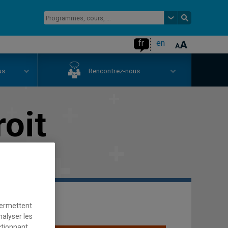
fr
en
us
Rencontrez-nous
roit
permettent
nalyser les
ctionnant