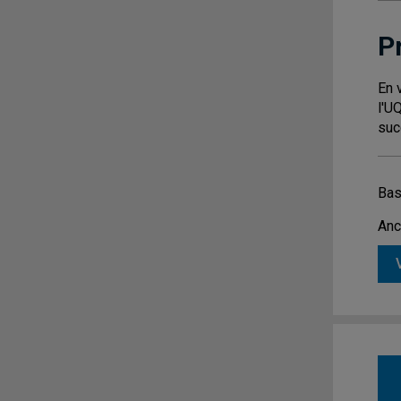
P
En 
l'U
suc
Bas
Anc