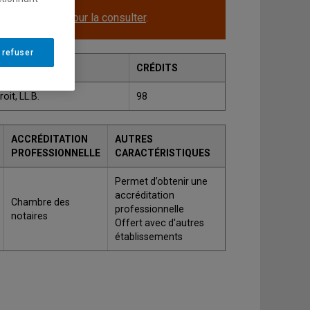
le.
Cliquez ici pour la consulter
.
 refuser
CRÉDITS
oit, LL.B.
98
ACCRÉDITATION
AUTRES
PROFESSIONNELLE
CARACTÉRISTIQUES
Permet d’obtenir une
accréditation
Chambre des
professionnelle
notaires
Offert avec d'autres
établissements