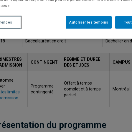
ces ».
Une version plus récente de ce programme est disponib
érences
Autoriser les témoins
Tout
ODE
TITRE
GRADE
118
Baccalauréat en droit
Bachelier en dr
RIMESTRES
RÉGIME ET DURÉE
CONTINGENT
CAMPUS
'ADMISSION
DES ÉTUDES
utomne
Offert à temps
ver
Programme
complet et à temps
Montréal
tes limites
contingenté
partiel
admission
résentation du programme