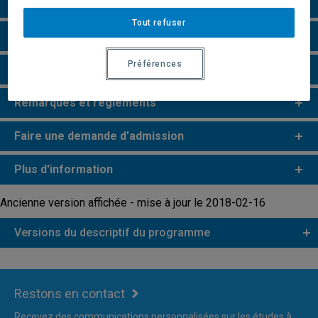
Particularités
Tout refuser
Perspectives professionnelles
Préférences
e
e
Études de 2
et 3
cycles
Remarques et règlements
Faire une demande d'admission
Plus d'information
Ancienne version affichée - mise à jour le 2018-02-16
Versions du descriptif du programme
Restons en contact
Recevez des communications personnalisées sur les études à