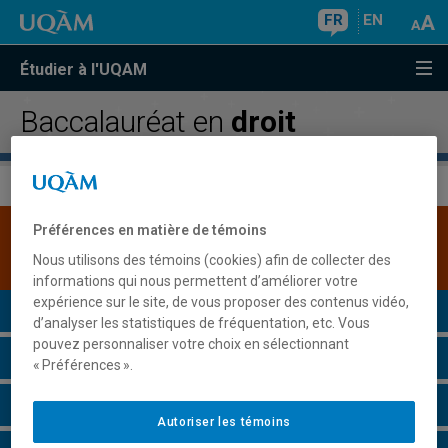
FR
EN
Étudier à l'UQAM
Baccalauréat en
droit
Préférences en matière de témoins
Une version plus récente de ce programme est
disponible.
Cliquez ici pour la consulter
.
Nous utilisons des témoins (cookies) afin de collecter des
informations qui nous permettent d’améliorer votre
expérience sur le site, de vous proposer des contenus vidéo,
Présentation du programme
d’analyser les statistiques de fréquentation, etc. Vous
pouvez personnaliser votre choix en sélectionnant
Conditions d'admission
« Préférences ».
Cours à suivre et horaires
Autoriser les témoins