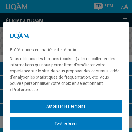
FR
EN
Étudier à l'UQAM
COURS
//
ORH3160
Leadership et supervision
Préférences en matière de témoins
Nous utilisons des témoins (cookies) afin de collecter des
informations qui nous permettent d’améliorer votre
Description du cours
expérience sur le site, de vous proposer des contenus vidéo,
d’analyser les statistiques de fréquentation, etc. Vous
Horaire - Été 2026
pouvez personnaliser votre choix en sélectionnant
« Préférences ».
Horaire - Automne 2026
Autoriser les témoins
Horaire - Hiver 2027
Tout refuser