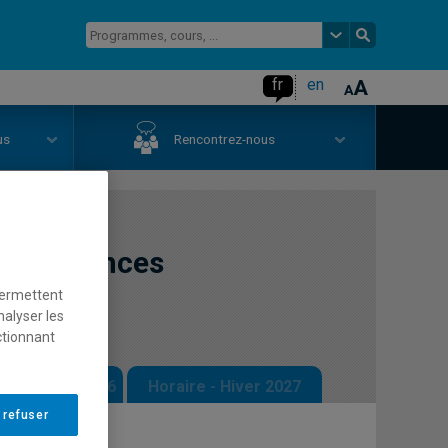
fr
en
us
Rencontrez-nous
aux sciences
permettent
nalyser les
ctionnant
 - Automne 2026
Horaire - Hiver 2027
 refuser