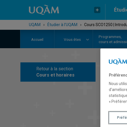
Étudi
UQAM
›
Étudier à l'UQAM
›
Cours SCO1250 | Introd
Programmes,
Accueil
Vous êtes
cours et admiss
Retour à la section
C
Cours et horaires
Préférenc
Nous utili
d’améliore
statistiqu
« Préféren
Préf