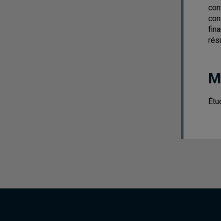
con
con
fin
rés
M
Étu