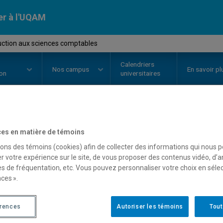
er à l'UQAM
uction aux sciences comptables
Calendriers
Nos
campus
En savoir pl
ion
universitaires
OURS
//
SCO1250
-
Introduction 
es en matière de témoins
sons des témoins (cookies) afin de collecter des informations qui nous 
comptables
r votre expérience sur le site, de vous proposer des contenus vidéo, d’a
es de fréquentation, etc. Vous pouvez personnaliser votre choix en séle
ces ».
Description
Horaire - Été 2026
Horaire
érences
Autoriser les témoins
Tout