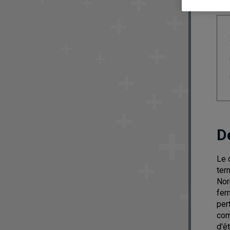
D
Le 
ter
Nor
fer
per
com
d'ê