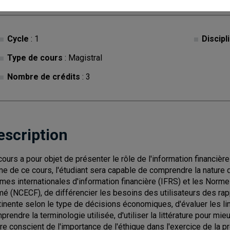
Cycle
: 1
Discipl
Type de cours
: Magistral
Nombre de crédits
: 3
escription
cours a pour objet de présenter le rôle de l'information financiè
me de ce cours, l'étudiant sera capable de comprendre la nature d
mes internationales d'information financière (IFRS) et les Norme
mé (NCECF), de différencier les besoins des utilisateurs des rapp
tinente selon le type de décisions économiques, d'évaluer les lim
prendre la terminologie utilisée, d'utiliser la littérature pour mi
tre conscient de l'importance de l'éthique dans l'exercice de la p