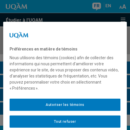
FR
EN
Étudier à l'UQAM
COURS
//
SCO1250
Introduction aux sciences comptables
Préférences en matière de témoins
Nous utilisons des témoins (cookies) afin de collecter des
informations qui nous permettent d’améliorer votre
Description du cours
expérience sur le site, de vous proposer des contenus vidéo,
d’analyser les statistiques de fréquentation, etc. Vous
Horaire - Été 2026
pouvez personnaliser votre choix en sélectionnant
« Préférences ».
Horaire - Automne 2026
Autoriser les témoins
Horaire - Hiver 2027
Tout refuser