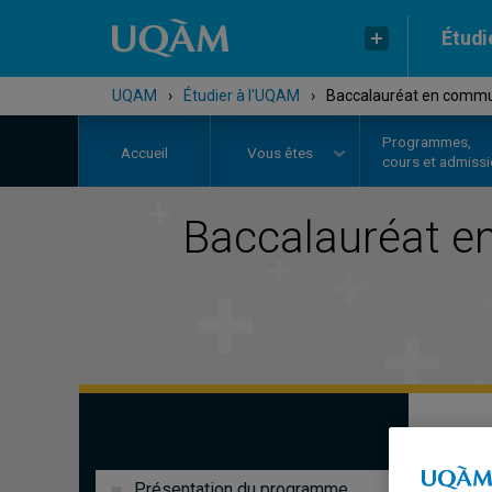
Étudi
UQAM
›
Étudier à l'UQAM
›
Baccalauréat en communi
Programmes,
Accueil
Vous êtes
cours et admiss
Baccalauréat e
Présentation du programme