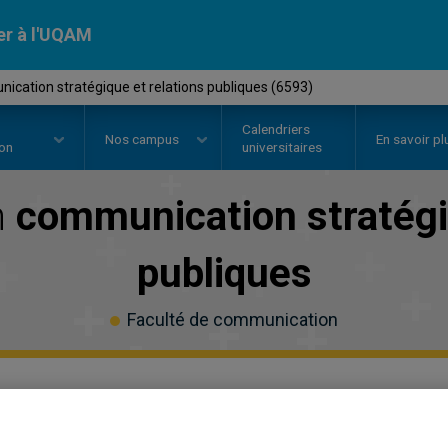
er à l'UQAM
cation stratégique et relations publiques (6593)
Calendriers
Nos
campus
En savoir pl
ion
universitaires
n
communication stratégi
publiques
Faculté de communication