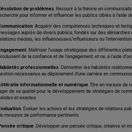
Résolution de problèmes
. Recourir à la théorie en communicatio
echerche pour informer et influencer les publics cibles à l'aide
Communication
. Acquérir des compétences techniques et tacti
messages auprès de divers publics, fondés sur des démarches cré
elations médias, les influenceuses/influenceurs ou l'intervention 
Engagement
. Maîtriser l'usage stratégique des différentes pl
roduisent de la confiance et de l'engagement, et ce, à l'aide d'outi
Habiletés professionnelles
. Démontrer les habiletés relationn
gestion nécessaires au déploiement d'une carrière en communica
Littératie informationnelle et numérique
. Être en mesure de r
juger de sa qualité pour le développement de stratégies de com
alides et exactes.
Évaluation
. Évaluer les actions et les stratégies de relations pu
de mesures de performance pertinents.
Pensée critique
. Développer une pensée critique, créative et i