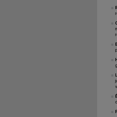
r
r
p
v