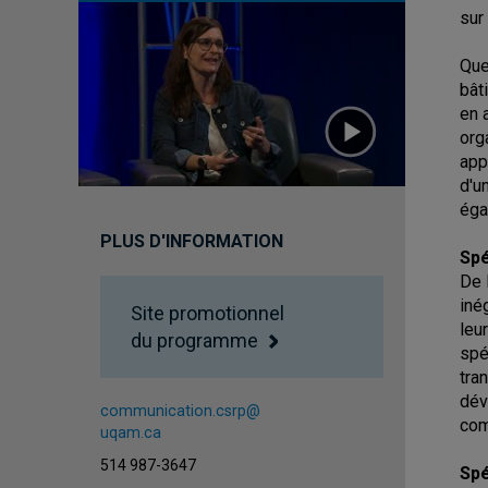
sur
Que
bât
en 
org
app
d'u
éga
PLUS D'INFORMATION
Spé
De 
iné
Site promotionnel
leu
du programme
spé
tra
dév
communication.csrp@
com
uqam.ca
514 987-3647
Spé