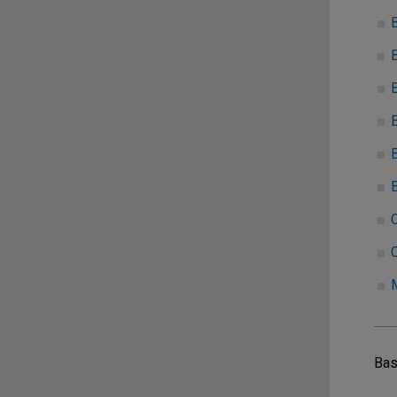
B
B
C
Bas