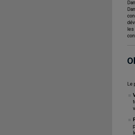
Dan
Dan
con
dév
les
con
O
Le 
v
p
l