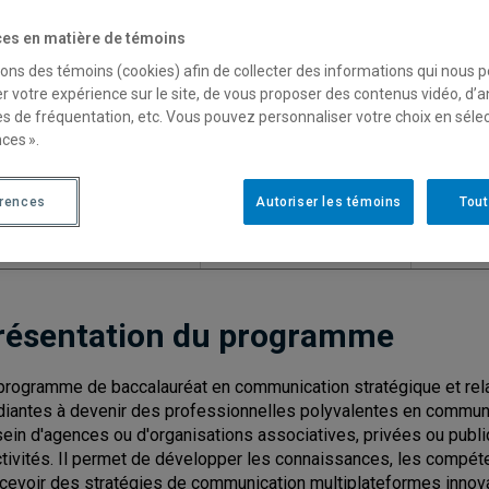
ODE
TITRE
es en matière de témoins
593
Baccalauréat en communication stratégique et relations publi
sons des témoins (cookies) afin de collecter des informations qui nous 
r votre expérience sur le site, de vous proposer des contenus vidéo, d’a
762
Cheminement Honor
es de fréquentation, etc. Vous pouvez personnaliser votre choix en séle
ces ».
RIMESTRE D'ADMISSION
CONTINGENT
RÉGIME 
érences
Autoriser les témoins
Tout
utomne
Programme contingenté
Offert à 
tes limites d'admission
résentation du programme
programme de baccalauréat en communication stratégique et rel
diantes à devenir des professionnelles polyvalentes en communic
sein d'agences ou d'organisations associatives, privées ou publi
ctivités. Il permet de développer les connaissances, les compét
cevoir des stratégies de communication multiplateformes innova