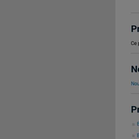
P
Ce 
N
Nou
P
B