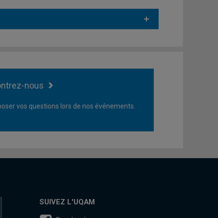
ntrez-nous
oser vos questions lors de nos événements.
SUIVEZ L'UQAM