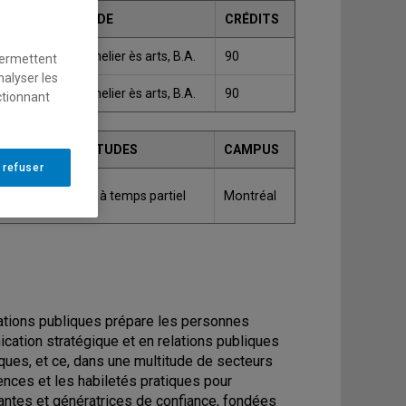
GRADE
CRÉDITS
ques
Bachelier ès arts, B.A.
90
permettent
nalyser les
Bachelier ès arts, B.A.
90
ctionnant
ET DURÉE DES ÉTUDES
CAMPUS
 refuser
temps complet et à temps partiel
Montréal
ations publiques prépare les personnes
ation stratégique et en relations publiques
ques, et ce, dans une multitude de secteurs
ences et les habiletés pratiques pour
ntes et génératrices de confiance, fondées