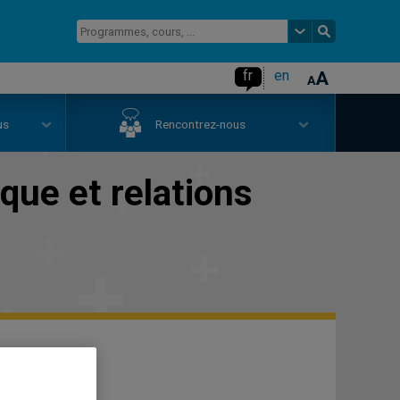
fr
en
us
Rencontrez-nous
que et relations