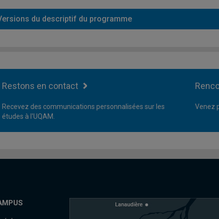
Versions du descriptif du programme
Restons en contact
Renco
Recevez des communications personnalisées sur les
Venez p
études à l'UQAM.
AMPUS