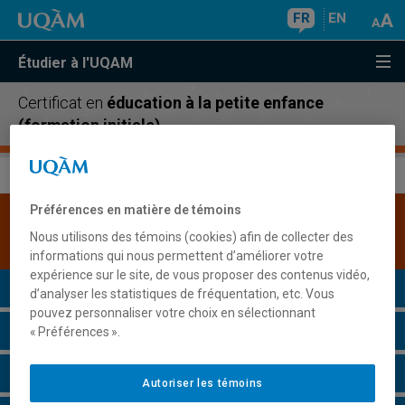
FR
EN
Étudier à l'UQAM
Certificat en
éducation à la petite enfance
(formation initiale)
Préférences en matière de témoins
Une version plus récente de ce programme est
Nous utilisons des témoins (cookies) afin de collecter des
disponible.
Cliquez ici pour la consulter
.
informations qui nous permettent d’améliorer votre
expérience sur le site, de vous proposer des contenus vidéo,
Présentation du programme
d’analyser les statistiques de fréquentation, etc. Vous
pouvez personnaliser votre choix en sélectionnant
Conditions d'admission
« Préférences ».
Cours à suivre et horaires
Autoriser les témoins