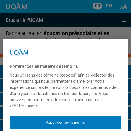
FR
EN
Étudier à l'UQAM
Baccalauréat en
éducation préscolaire et en
enseignement primaire (cheminement à temps
complet)
Préférences en matière de témoins
Présentation du programme
Nous utilisons des témoins (cookies) afin de collecter des
informations qui nous permettent d’améliorer votre
Conditions d'admission
expérience sur le site, de vous proposer des contenus vidéo,
d’analyser les statistiques de fréquentation, etc. Vous
Cours à suivre et horaires
pouvez personnaliser votre choix en sélectionnant
« Préférences ».
Grille de cheminement
Autoriser les témoins
Particularités