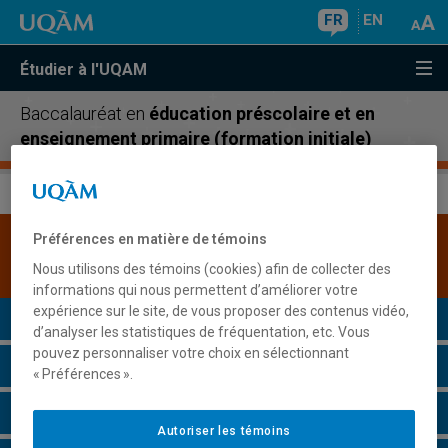
FR
EN
Étudier à l'UQAM
Baccalauréat en
éducation préscolaire et en
enseignement primaire (formation initiale)
Préférences en matière de témoins
Une version plus récente de ce programme est
disponible.
Cliquez ici pour la consulter
.
Nous utilisons des témoins (cookies) afin de collecter des
informations qui nous permettent d’améliorer votre
expérience sur le site, de vous proposer des contenus vidéo,
Présentation du programme
d’analyser les statistiques de fréquentation, etc. Vous
pouvez personnaliser votre choix en sélectionnant
Conditions d'admission
« Préférences ».
Cours à suivre et horaires
Autoriser les témoins