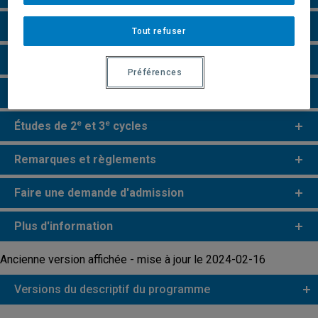
Grille de cheminement
Tout refuser
Particularités
Préférences
Perspectives professionnelles
e
e
Études de 2
et 3
cycles
Remarques et règlements
Faire une demande d'admission
Plus d'information
Ancienne version affichée - mise à jour le 2024-02-16
Versions du descriptif du programme