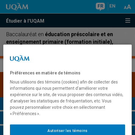
FR
EN
Étudier à l'UQAM
Baccalauréat en
éducation préscolaire et en
enseignement primaire (formation initiale),
cheminement à temps complet
Préférences en matière de témoins
Une version plus récente de ce programme est
Nous utilisons des témoins (cookies) afin de collecter des
disponible.
Cliquez ici pour la consulter
.
informations qui nous permettent d’améliorer votre
expérience sur le site, de vous proposer des contenus vidéo,
d’analyser les statistiques de fréquentation, etc. Vous
Présentation du programme
pouvez personnaliser votre choix en sélectionnant
« Préférences ».
Conditions d'admission
Autoriser les témoins
Cours à suivre et horaires