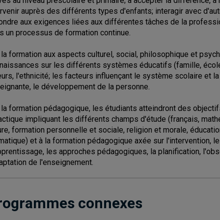
ves au niveau préscolaire et primaire; à accepter la différence, 
ervenir auprès des différents types d'enfants; interagir avec d'au
ondre aux exigences liées aux différentes tâches de la profession
s un processus de formation continue.
 la formation aux aspects culturel, social, philosophique et psych
naissances sur les différents systèmes éducatifs (famille, école, 
eurs, l'ethnicité; les facteurs influençant le système scolaire et 
eignante, le développement de la personne.
 la formation pédagogique, les étudiants atteindront des objectifs 
actique impliquant les différents champs d'étude (français, mat
ure, formation personnelle et sociale, religion et morale, éducati
matique) et à la formation pédagogique axée sur l'intervention, 
pprentissage, les approches pédagogiques, la planification, l'obser
daptation de l'enseignement.
rogrammes connexes