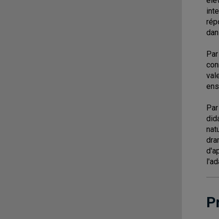
élè
int
rép
dan
Par
con
val
ens
Par
did
nat
dra
d'a
l'a
P