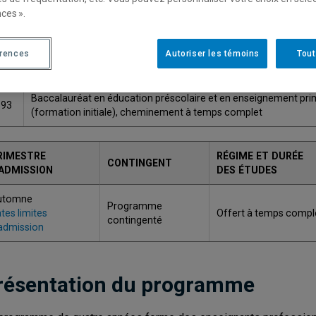
ces ».
Une version plus récente de ce programme est disponib
érences
Autoriser les témoins
Tout
ODE
TITRE
Baccalauréat en éducation préscolaire et en enseignement pri
593
(formation initiale), cheminement à temps complet
RIMESTRE
RÉGIME ET DURÉE
CONTINGENT
'ADMISSION
DES ÉTUDES
utomne
Programme
tes limites
Offert à temps compl
contingenté
admission
résentation du programme