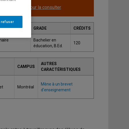
le.
Cliquez ici pour la consulter
.
 refuser
GRADE
CRÉDITS
maire
Bachelier en
120
éducation, B.Ed.
AUTRES
CAMPUS
CARACTÉRISTIQUES
Mène à un brevet
et
Montréal
d'enseignement