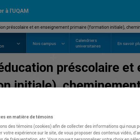
er à l'UQAM
on préscolaire et en enseignement primaire (formation initiale), che
Calendriers
Nos
campus
En savoir pl
ion
universitaires
éducation préscolaire e
ion initiale), cheminemen
Faculté des sciences de l'éducation
es en matière de témoins
sons des témoins (cookies) afin de collecter des informations qui nous 
r votre expérience sur le site, de vous proposer des contenus vidéo, d’a
es de fréquentation, etc. Vous pouvez personnaliser votre choix en séle