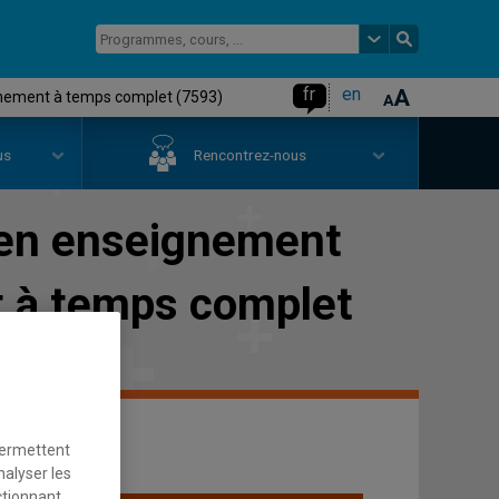
fr
en
minement à temps complet (7593)
us
Rencontrez-nous
t en enseignement
t à temps complet
permettent
nalyser les
ctionnant