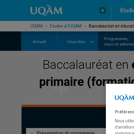
Étudi
UQAM
›
Étudier à l'UQAM
›
Baccalauréat en éducati
Programmes,
Accueil
Vous êtes
cours et admiss
Baccalauréat en
primaire (format
Préférenc
Nous utili
d’améliore
Présentation du programme
statistiqu