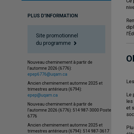
Ce 
niv
PLUS D'INFORMATION
Rem
dip
l'É
Site promotionnel
du programme
O
Nouveau cheminement à partir de
l'automne 2026 (6776):
epep6776@uqam.ca
Les
Ancien cheminement automne 2025 et
trimestres antérieurs (6794):
Le 
epep@uqam.ca
les
Nouveau cheminement à partir de
et 
l'automne 2026 (6776): 514 987-3000 Poste
soc
6776
Ancien cheminement automne 2025 et
Plu
trimestres antérieurs (6794): 514 987-3617