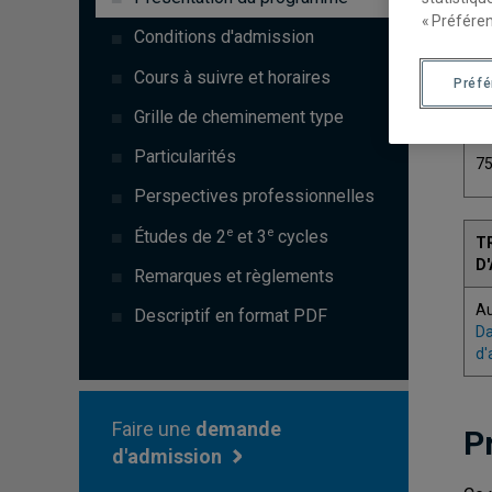
« Préféren
Conditions d'admission
Cours à suivre et horaires
Préf
C
Grille de cheminement type
Particularités
7
Perspectives professionnelles
e
e
Études de 2
et 3
cycles
T
D
Remarques et règlements
A
Descriptif en format PDF
Da
d'
Faire une
demande
P
d'admission