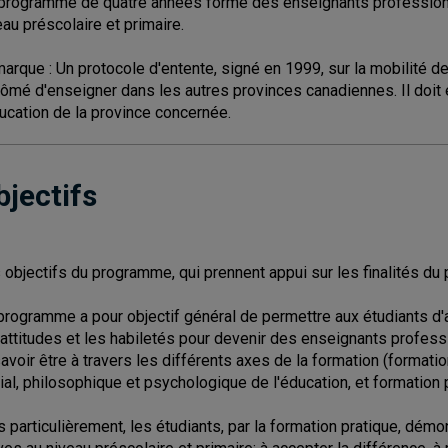
programme de quatre années forme des enseignants professionne
eau préscolaire et primaire.
arque : Un protocole d'entente, signé en 1999, sur la mobilité d
lômé d'enseigner dans les autres provinces canadiennes. Il doit 
ducation de la province concernée.
bjectifs
 objectifs du programme, qui prennent appui sur les finalités du p
programme a pour objectif général de permettre aux étudiants d
 attitudes et les habiletés pour devenir des enseignants professi
savoir être à travers les différents axes de la formation (formatio
ial, philosophique et psychologique de l'éducation, et formation
s particulièrement, les étudiants, par la formation pratique, démon