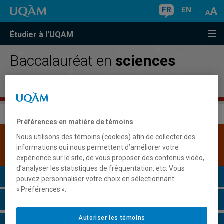
FR
EN
Étudier à l'UQAM
Baccalauréat en
sciences
comptables
Préférences en matière de témoins
Nous utilisons des témoins (cookies) afin de collecter des
Une version plus récente de ce programme est
informations qui nous permettent d’améliorer votre
disponible.
Cliquez ici pour la consulter
.
expérience sur le site, de vous proposer des contenus vidéo,
d’analyser les statistiques de fréquentation, etc. Vous
Présentation du programme
pouvez personnaliser votre choix en sélectionnant
« Préférences ».
Conditions d'admission
Autoriser les témoins
Cours à suivre et horaires