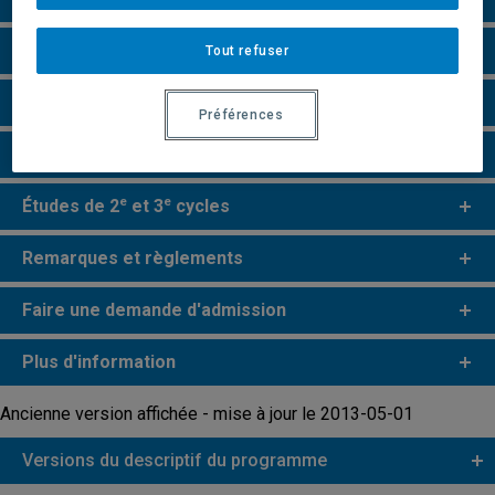
Grille de cheminement
Tout refuser
Particularités
Préférences
Perspectives professionnelles
e
e
Études de 2
et 3
cycles
Remarques et règlements
Faire une demande d'admission
Plus d'information
Ancienne version affichée - mise à jour le 2013-05-01
Versions du descriptif du programme