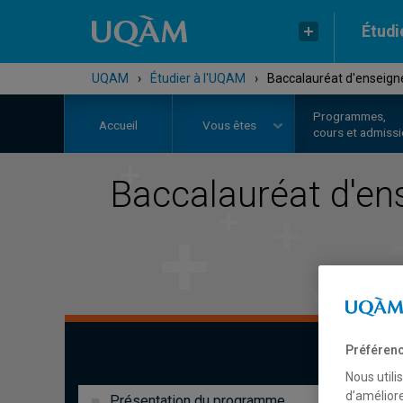
Étudi
UQAM
›
Étudier à l'UQAM
›
Baccalauréat d'enseign
Programmes,
Accueil
Vous êtes
cours et admiss
Baccalauréat d'e
Préférenc
Nous utili
d’améliore
Présentation du programme