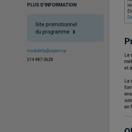
PLUS D'INFORMATION
Hi
Ét
Da
Site promotionnel
du programme
P
modulefp@uqam.ca
La 
514 987-3628
mét
et 
La 
for
ens
son
en 
O