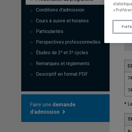
statistiqu
Conditions d'admission
« Préféren
Cours à suivre et horaires
Préf
Particularités
Perspectives professionnelles
e
e
Études de 2
et 3
cycles
Remarques et règlements
C
Descriptif en format PDF
7
7
* L
Faire une
demande
d'admission
T
A