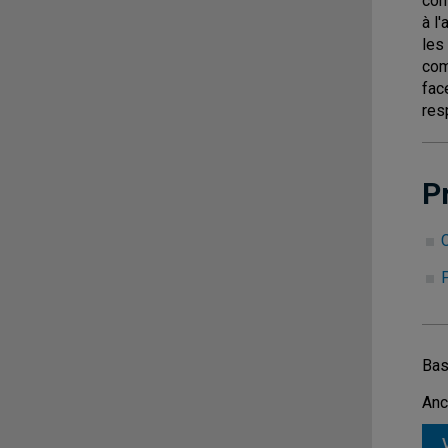
con
à l
les
com
fac
res
P
C
Bas
Anc