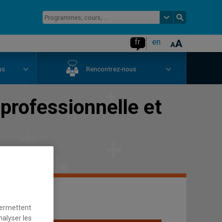
fr
en
us
Rencontrez-nous
professionnelle et
permettent
nalyser les