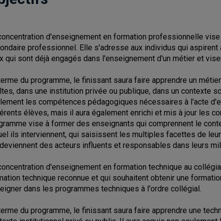
concentration d'enseignement en formation professionnelle vise
ondaire professionnel. Elle s'adresse aux individus qui aspirent à
x qui sont déjà engagés dans l'enseignement d'un métier et visent
terme du programme, le finissant saura faire apprendre un métie
ltes, dans une institution privée ou publique, dans un contexte sco
lement les compétences pédagogiques nécessaires à l'acte d'en
férents élèves, mais il aura également enrichi et mis à jour les
gramme vise à former des enseignants qui comprennent le conte
uel ils interviennent, qui saisissent les multiples facettes de leu
 deviennent des acteurs influents et responsables dans leurs mil
concentration d'enseignement en formation technique au collégia
mation technique reconnue et qui souhaitent obtenir une formation
eigner dans les programmes techniques à l'ordre collégial.
terme du programme, le finissant saura faire apprendre une techn