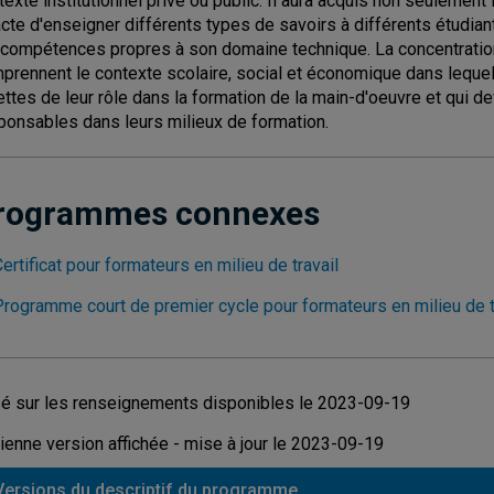
texte institutionnel privé ou public. Il aura acquis non seulem
'acte d'enseigner différents types de savoirs à différents étudian
 compétences propres à son domaine technique. La concentratio
prennent le contexte scolaire, social et économique dans lequel i
ettes de leur rôle dans la formation de la main-d'oeuvre et qui d
ponsables dans leurs milieux de formation.
rogrammes connexes
ertificat pour formateurs en milieu de travail
Programme court de premier cycle pour formateurs en milieu de t
é sur les renseignements disponibles le 2023-09-19
ienne version affichée - mise à jour le 2023-09-19
Versions du descriptif du programme