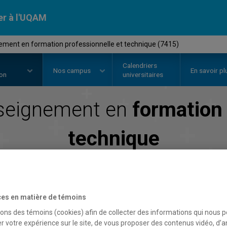
er à l'UQAM
ement en formation professionnelle et technique (7415)
Calendriers
Nos
campus
En savoir pl
ion
universitaires
nseignement en
formation 
technique
Faculté des sciences de l'éducation
es en matière de témoins
sons des témoins (cookies) afin de collecter des informations qui nous 
r votre expérience sur le site, de vous proposer des contenus vidéo, d’a