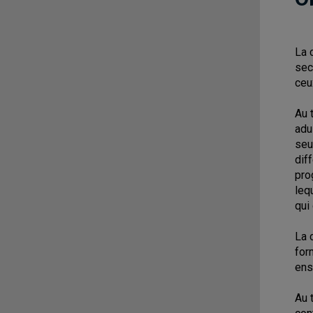
La 
sec
ceu
Au 
adu
seu
dif
pro
leq
qui
La 
for
ens
Au 