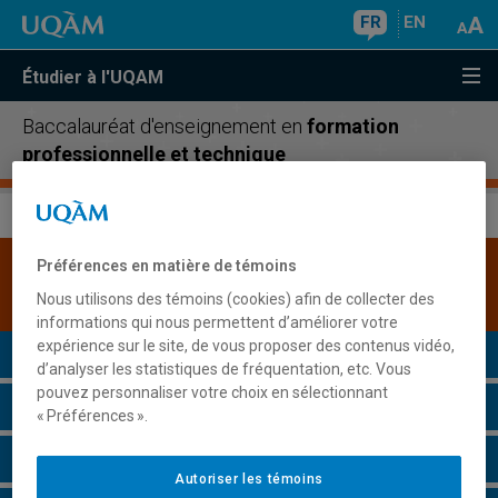
FR
EN
Étudier à l'UQAM
Baccalauréat d'enseignement en
formation
professionnelle et technique
Préférences en matière de témoins
Une version plus récente de ce programme est
disponible.
Cliquez ici pour la consulter
.
Nous utilisons des témoins (cookies) afin de collecter des
informations qui nous permettent d’améliorer votre
expérience sur le site, de vous proposer des contenus vidéo,
Présentation du programme
d’analyser les statistiques de fréquentation, etc. Vous
pouvez personnaliser votre choix en sélectionnant
Conditions d'admission
« Préférences ».
Cours à suivre et horaires
Autoriser les témoins