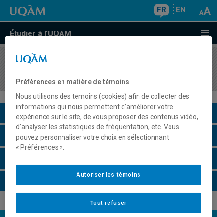
FR
EN
Étudier à l'UQAM
COURS
//
EUT1172
Développement durable et gestion
Préférences en matière de témoins
Nous utilisons des témoins (cookies) afin de collecter des
informations qui nous permettent d’améliorer votre
Description du cours
expérience sur le site, de vous proposer des contenus vidéo,
d’analyser les statistiques de fréquentation, etc. Vous
Horaire - Été 2026
pouvez personnaliser votre choix en sélectionnant
« Préférences ».
Horaire - Automne 2026
Autoriser les témoins
Horaire - Hiver 2027
Tout refuser