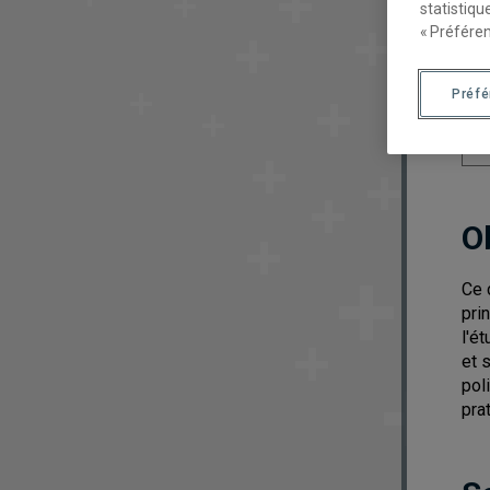
statistiqu
« Préféren
Préf
O
Ce 
pri
l'é
et 
pol
pra