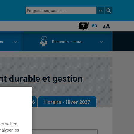
fr
en
us
Rencontrez-nous
 durable et gestion
 - Automne 2026
Horaire - Hiver 2027
permettent
nalyser les