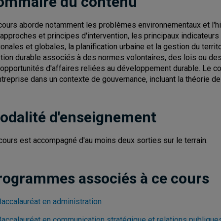
ommaire du contenu
cours aborde notamment les problèmes environnementaux et l'hist
 approches et principes d'intervention, les principaux indicateurs 
onales et globales, la planification urbaine et la gestion du territo
tion durable associés à des normes volontaires, des lois ou des p
 opportunités d'affaires reliées au développement durable. Le co
ntreprise dans un contexte de gouvernance, incluant la théorie de
odalité d'enseignement
cours est accompagné d'au moins deux sorties sur le terrain.
rogrammes associés à ce cours
Baccalauréat en administration
Baccalauréat en communication stratégique et relations publique