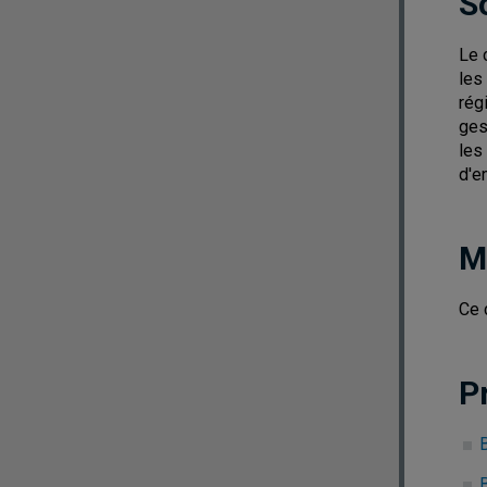
S
Le 
les
régi
ges
les
d'e
M
Ce 
P