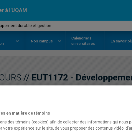
er à l'UQAM
ppement durable et gestion
Calendriers
Nos
campus
En savoir pl
ion
universitaires
OURS
//
EUT1172
-
Développement
Description
Horaire - Été 2026
Horaire
es en matière de témoins
sons des témoins (cookies) afin de collecter des informations qui nous 
r votre expérience sur le site, de vous proposer des contenus vidéo, d’a