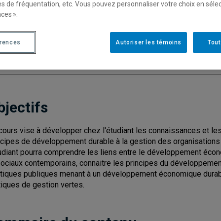
es de fréquentation, etc. Vous pouvez personnaliser votre choix en séle
ces ».
Cycle
: 1
Discipl
Type de cours
: Magistral
érences
Autoriser les témoins
Tout
Nombre de crédits
: 3
bjectifs
cours vise à développer chez l'étudiant les connaissances et les
ncipes de développement durable à la gestion des organisations 
tudiant pourra comprendre les liens entre le développement éco
sociaux contemporains, connaitre les principes du développement 
itiques publiques menant à un développement économique durable
tiques de gestion vertes.