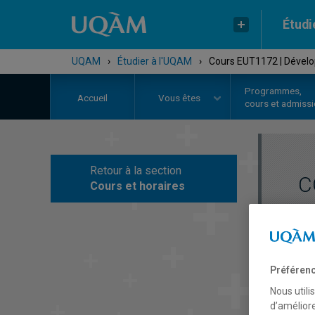
Étudi
UQAM
›
Étudier à l'UQAM
›
Cours EUT1172 | Dévelo
Programmes,
Accueil
Vous êtes
cours et admiss
Retour à la section
C
Cours et horaires
Préférenc
Nous utili
d’améliore