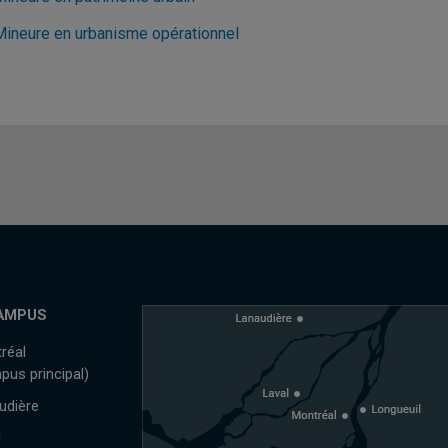
Mineure en urbanisme opérationnel
AMPUS
réal
pus principal)
udière
l