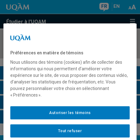
FR
EN
Étudier à l'UQAM
COURS
//
EUT1172
Développement durable et gestion
Préférences en matière de témoins
Nous utilisons des témoins (cookies) afin de collecter des
informations qui nous permettent d’améliorer votre
Description du cours
expérience sur le site, de vous proposer des contenus vidéo,
d’analyser les statistiques de fréquentation, etc. Vous
Horaire - Été 2026
pouvez personnaliser votre choix en sélectionnant
« Préférences ».
Horaire - Automne 2026
Autoriser les témoins
Horaire - Hiver 2027
Tout refuser