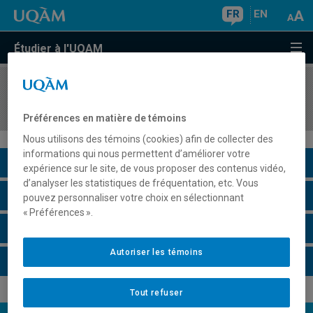
FR
EN
Étudier à l'UQAM
COURS
//
FIN3500
Gestion financière
Préférences en matière de témoins
Nous utilisons des témoins (cookies) afin de collecter des
informations qui nous permettent d’améliorer votre
Description du cours
expérience sur le site, de vous proposer des contenus vidéo,
d’analyser les statistiques de fréquentation, etc. Vous
Horaire - Été 2026
pouvez personnaliser votre choix en sélectionnant
« Préférences ».
Horaire - Automne 2026
Autoriser les témoins
Horaire - Hiver 2027
Tout refuser