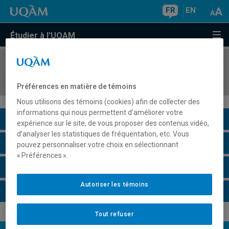
FR
EN
Étudier à l'UQAM
COURS
//
FIN3500
Gestion financière
Préférences en matière de témoins
Nous utilisons des témoins (cookies) afin de collecter des
informations qui nous permettent d’améliorer votre
Description du cours
expérience sur le site, de vous proposer des contenus vidéo,
d’analyser les statistiques de fréquentation, etc. Vous
Horaire - Été 2026
pouvez personnaliser votre choix en sélectionnant
« Préférences ».
Horaire - Automne 2026
Autoriser les témoins
Horaire - Hiver 2027
Tout refuser